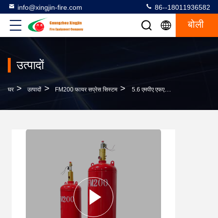
info@xingjin-fire.com
86--18011936582
बोली
उत्पादों
>
>
>
घर
उत्पादों
FM200 फायर सप्रेस सिस्टम
5.6 एमपीए एफएम200 सिलेंडर तेजी से निर्वहन आग दमन के लिए सीमलेस स्टील निर्माण के साथ