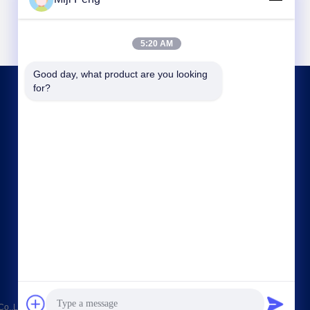
5:20 AM
Good day, what product are you looking 
for?
हमसे संपर्क करें
info@xingjin-fire.com
86--18011936582
कमरा 703&704, N0.3 बिल्डिंग, NO.8 Lianyun Erheng
रोड, Shiqi टाउन, Panyu जिला, गुआंगज़ौ, चीन
Ltd. . सर्वाधिकार सुरक्षित।