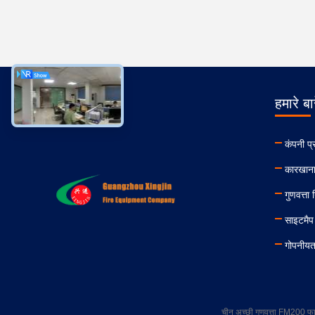
हमारे बार
कंपनी प्
कारखाना
गुणवत्ता 
साइटमैप
गोपनीयत
चीन अच्छी गुणवत्ता FM200 फ