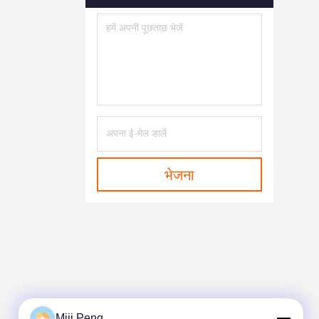
अग्नि अलार्म प्रणाली
(21)
अग्नि सुरक्षा उपकरण
(139)
अग्नि डिमपर्स
(51)
धुआँ निकालने वाले पंखे
(14)
भेजना
Miji Peng