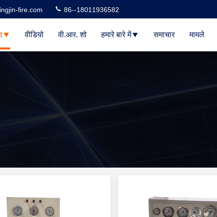
ngjin-fire.com
86--18011936582
द
वीडियो
वी.आर. शो
हमारे बारे में
समाचार
मामले