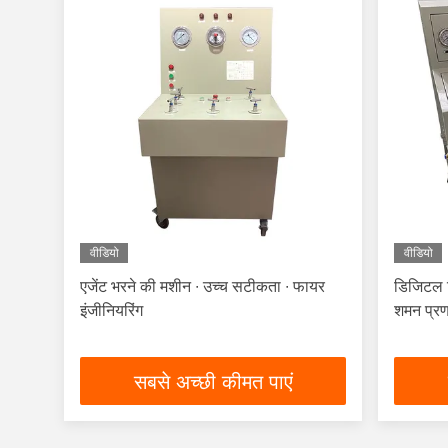
वीडियो
वीडियो
एजेंट भरने की मशीन ∙ उच्च सटीकता ∙ फायर
डिजिटल डि
इंजीनियरिंग
शमन प्रणा
सबसे अच्छी कीमत पाएं