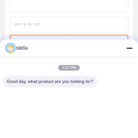
भेजना
stella
1:57 PM
Good day, what product are you looking for?
GUANGZHOU XINGJIN FIRE EQUIPMENT
CO.,LTD.
info@xingjin-fire.com
86--18011936582