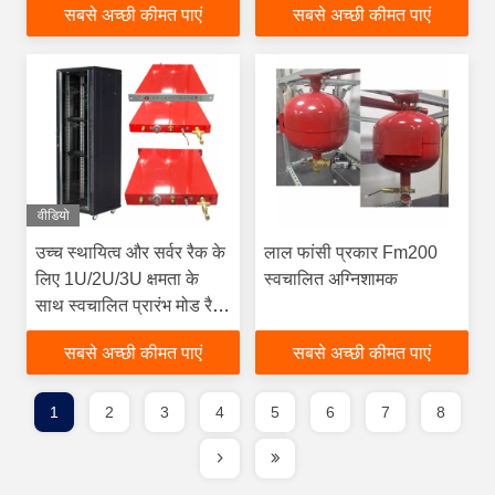
सबसे अच्छी कीमत पाएं
सबसे अच्छी कीमत पाएं
गैस अग्निशमन उपकरण स्थापित
करने में आसान
वीडियो
उच्च स्थायित्व और सर्वर रैक के
लाल फांसी प्रकार Fm200
लिए 1U/2U/3U क्षमता के
स्वचालित अग्निशामक
साथ स्वचालित प्रारंभ मोड रैक
अग्निशमन इकाई
सबसे अच्छी कीमत पाएं
सबसे अच्छी कीमत पाएं
1
2
3
4
5
6
7
8