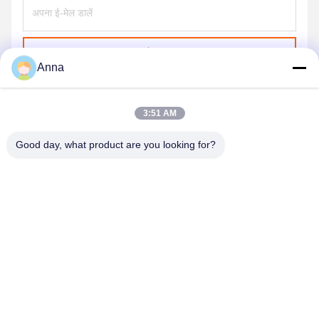
भेजना
Anna
3:51 AM
Good day, what product are you looking for?
GUANGZHOU XINGJIN FIRE EQUIPMENT
CO.,LTD.
info@xingjin-fire.com
86--18011936582
कमरा 703&704, N0.3 बिल्डिंग, NO.8 Lianyun Erheng रोड, Shiqi
टाउन, Panyu जिला, गुआंगज़ौ, चीन