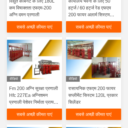
विद्युत कैबिनेट के लिए 180L
कार्यालय भवनों के लिए 50
कम विषाक्तता एफएम-200
हर्ट्ज / 60 हर्ट्ज रेड एफएम
अग्नि दमन प्रणाली
200 फायर अलार्म सिस्टम
कंट्रोल पैनल
सबसे अच्छी कीमत पाएं
सबसे अच्छी कीमत पाएं
वीडियो
वीडियो
Fm 200 अग्नि सुरक्षा प्रणाली
रासायनिक एफएम 200 फायर
Hfc 227Ea अग्निशमन
सप्लीमेंट सिस्टम 120L प्रकार
प्रणाली पेशेवर निर्माता प्रत्यक्ष
सिलेंडर
बिक्री गुणवत्ता आश्वासन
सबसे अच्छी कीमत पाएं
सबसे अच्छी कीमत पाएं