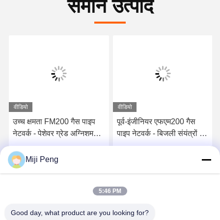
समान उत्पाद
वीडियो
वीडियो
उच्च क्षमता FM200 गैस पाइप
पूर्व-इंजीनियर एफएम200 गैस
नेटवर्क - पेशेवर ग्रेड अग्निशमन
पाइप नेटवर्क - बिजली संयंत्रों के
उपकरण
लिए विश्वसनीय निष्क्रिय गैस
प्रणाली
सबसे अच्छी कीमत पाएं
सबसे अच्छी कीमत पाएं
Miji Peng
5:46 PM
Good day, what product are you looking for?