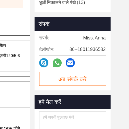
धुआँ निकालने वाले पंखे
(13)
संपर्क
संपर्क:
Miss. Anna
लीटर
टेलीफोन:
86--18011936582
यूएमपी120/5.6
अब संपर्क करें
हमें मेल करें
इसका ODP जीरो