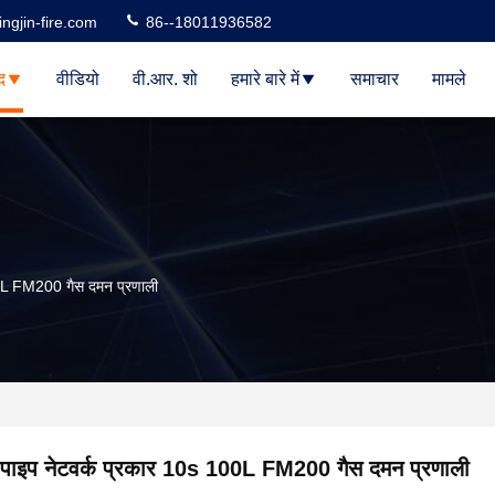
ngjin-fire.com
86--18011936582
द
वीडियो
वी.आर. शो
हमारे बारे में
समाचार
मामले
00L FM200 गैस दमन प्रणाली
पाइप नेटवर्क प्रकार 10s 100L FM200 गैस दमन प्रणाली