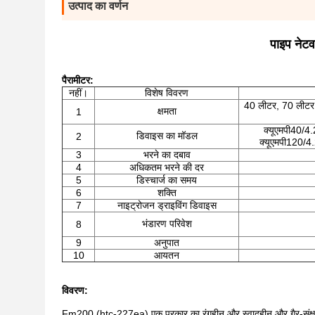
उत्पाद का वर्णन
पाइप नेट
पैरामीटर
:
नहीं।
विशेष विवरण
40 लीटर, 70 लीटर
क्षमता
1
क्यूएमपी40/4.
डिवाइस का मॉडल
2
क्यूएमपी120/4.
3
भरने का दबाव
4
अधिकतम भरने की दर
5
डिस्चार्ज का समय
6
शक्ति
7
नाइट्रोजन ड्राइविंग डिवाइस
भंडारण परिवेश
8
9
अनुपात
10
आयतन
विवरण:
Fm200 (htc-227ea) एक प्रकार का रंगहीन और स्वादहीन और गैर-संक्षार