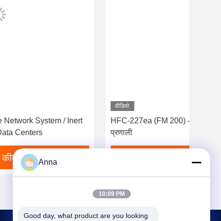
वीडियो
वीडि
HFC-227ea (FM 200) - स्वच्छ गैस आधारित अग्निशमन
FM2
प्रणाली
For
सबसे अच्छी कीमत पाएं
Anna
10:09 PM
Good day, what product are you looking 