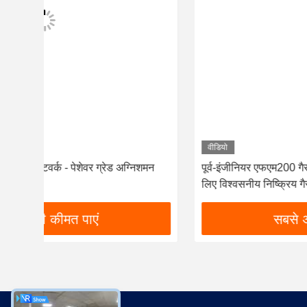
वीडियो
न
पूर्व-इंजीनियर एफएम200 गैस पाइप नेटवर्क - बिजली संयंत्रों के
लिए विश्वसनीय निष्क्रिय गैस प्रणाली
सबसे अच्छी कीमत पाएं