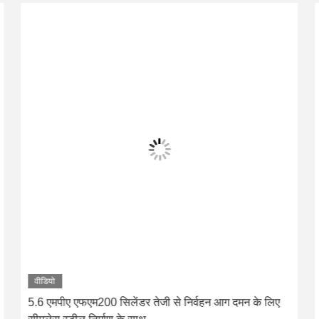
वीडियो
Compact Handheld FM200 Extinguisher with 4KG