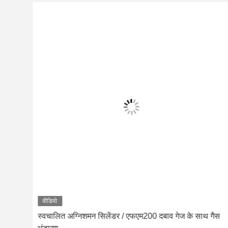
वीडियो
गैस
5.6 एमपीए एफएम200 सिलेंडर तेजी से निर्वहन आग दमन के लिए