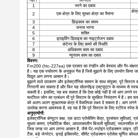
नहीं।
विनिर्देश
1
भरने का दबाव
क्ष
एक क्षेत्र के लिए सुरक्षा क्षेत्र का पैमाना
2
3
छिड़काव का समय
4
घनत्व भरना
5
शक्ति
6
ड्राइविंग डिवाइस का नाइट्रोजन दबाव
7
कंटेनर के लिए कमरे की स्थिति
8
अधिकतम काम का दबाव
9
न्यूनतम काम का दबाव
विवरण:
Fm200 (htc-227ea) एक प्रकार का रंगहीन और बेस्वाद और गैर-संक्षारक
है। यह एक पर्यावरण के अनुकूल गैस है जिसे बुझाने के लिए उपयोग किया
विद्युत आग लगना आसान है।
बुझाने वाले उपकरण और इलेक्ट्रॉनिक सामान के साथ संयुक्त, पूरे सिस्टम को
निगरानी कर सकता है और फिर यह सोलनॉइड एक्ट्यूएटर के माध्यम से स्वचा
सकती है। इसलिए, यह बच सकता है कि ऐसा कोई नहीं है जो आग लगने पर नोट
मल्टीपल जोन का प्रबंधन भी पूरे सिस्टम के सुरक्षित नियंत्रण में है। हम चय
को अलग-अलग सुरक्षात्मक क्षेत्र में वैकल्पिक लक्ष्य दे सकता है। आग ल
उल्लेख करना आवश्यक है, वह यह है कि पूरे सिस्टम के लिए स्टोरेज स्पेस 
अनुप्रयोगों:
इलेक्ट्रॉनिक कंप्यूटर कक्ष, एक डाटा प्रोसेसिंग केंद्र, दूरसंचार सुविधा
सुथरा कमरा, एनेकोटिक चैंबर, आपातकालीन बिजली सुविधाएं, ज्वलनशील तर
जिस जगह पर आग लगना आसान है, जैसे पेंट-स्प्रेइंग प्रोडक्शन लाइन, एजिंग-
टैंक, बड़े जेनरेटर, ड्राई इक्विपमेंट, सीमेंट प्रोडक्शन प्रोसेस चूर्णित 