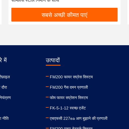
Filling Volume and ≤10s Discharge Time for Rapid
Clean Agent Fire Suppression (कॉम्पैक्ट हैंडहेल्ड
एफएम200 एक्सटेंसिविशर के साथ 4KG भरने का वॉल्यूम और
सबसे अच्छी कीमत पाएं
≤10s डिस्चार्ज टाइम रैपिड क्लीन एजेंट फायर सप्रेशन के लिए)
े में
उत्पादों
रोफ़ाइल
FM200 फायर सप्रेस सिस्टम
 दौरा
FM200 गैस दमन प्रणाली
नियंत्रण
फोम फायर सप्रेशन सिस्टम
FK-5-1-12 स्वच्छ एजेंट
ा नीति
एचएफसी 227ea आग बुझाने की प्रणाली
FM200 पाइप नेटवर्क सिस्टम