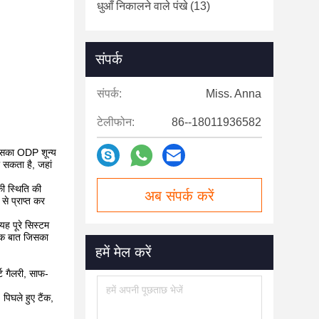
धुआँ निकालने वाले पंखे
(13)
संपर्क
संपर्क:
Miss. Anna
टेलीफोन:
86--18011936582
 इसका ODP शून्य
 सकता है, जहां
की स्थिति की
अब संपर्क करें
े प्राप्त कर
यह पूरे सिस्टम
 एक बात जिसका
हमें मेल करें
्ट गैलरी, साफ-
पिघले हुए टैंक,