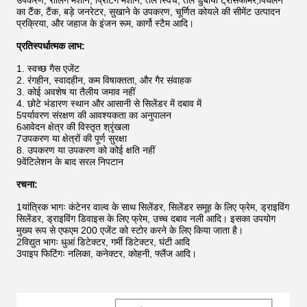
उपकरण, रोलिंग मशीन, प्रिंटिंग मशीन, तेल स्विच, तेल डुबोया ट्रांसफार्मर,पिघलने
का टैंक, टैंक, बड़े जनरेटर, सुखाने के उपकरण, चूर्णित कोयले की सीमेंट उत्पादन
प्रक्रिया, और जहाज के इंजन रूम, कार्गो स्टैम आदि।
प्रतिस्पर्धात्मक लाभ:
1. स्वच्छ गैस एजेंट
2. रंगहीन, स्वादहीन, कम विषाक्तता, और गैर संवाहक
3. कोई अवशेष या तैलीय जमाव नहीं
4. छोटे भंडारण स्थान और आसानी से सिलेंडर में दबाव में
5पर्यावरण संरक्षण की आवश्यकता का अनुपालन
6आवेदन क्षेत्र की विस्तृत श्रृंखला
7उपकरण या क्षेत्रों की पूर्ण सुरक्षा
8. उपकरण या उपकरण को कोई क्षति नहीं
9वेंटिलेशन के बाद सरल निपटान
रचना:
1यांत्रिक भागः कंटेनर वाल्व के साथ सिलेंडर, सिलेंडर समूह के लिए फ्रेम, ड्राइविंग
सिलेंडर, ड्राइविंग डिवाइस के लिए फ्रेम, उच्च दबाव नली आदि। इसका उपयोग
मुख्य रूप से एफएम 200 एजेंट को स्टोर करने के लिए किया जाता है।
2विद्युत भागः धुआं डिटेक्टर, गर्मी डिटेक्टर, घंटी आदि
3पाइप फिटिंगः नलिका, कनेक्टर, कोहनी, फ्लैंज आदि।