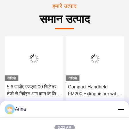
हमारे उत्पाद
समान उत्पाद
वीडियो
वीडियो
5.6 एमपीए एफएम200 सिलेंडर
Compact Handheld
तेजी से निर्वहन आग दमन के लिए
FM200 Extinguisher with
सीमलेस स्टील निर्माण के साथ
4KG Filling Volume and
≤10s Discharge Time for
सबसे अच्छी कीमत पाएं
सबसे अच्छी कीमत पाएं
Anna
Rapid Clean Agent Fire
Suppression (कॉम्पैक्ट
3:22 AM
हैंडहेल्ड एफएम200