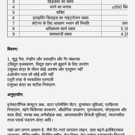
3
छिड़काव का समय
4
भरने का घनत्व
≤950 किलोग्र
5
शक्ति
6
ड्राइविंग डिवाइस का नाइट्रोजन दबाव
7
कंटेनर के लिए आरक्षण स्थान की स्थिति
तापमानः
8
अधिकतम कार्य दबाव
5.3Mp
9
कामकाजी दबाव
4.2Mp
विवरण:
1. शुद्ध गैस, रंगहीन और स्वादहीन और गैर संक्षारक
2विद्युत पृथक्करण, विद्युत दहन को बुझाने के लिए उपयोग
3सुरक्षा क्षेत्र के भीतर कोई अवशेष और प्रदूषण नहीं
4ओजोन परत को कोई क्षति नहीं
5पूरी तरह से स्वचालित प्रणाली
6सुरक्षा क्षेत्र का सटीक नियंत्रण
अनुप्रयोग:
इलेक्ट्रॉनिक कंप्यूटर कक्ष, डाटा प्रोसेसिंग सेंटर, दूरसंचार सुविधाएं, प्रक्रिया
नियंत्रण, महंगे चिकित्सा उपकरण, औद्योगिक उपकरण, पुस्तकालय, संग्रहालय और
कला दीर्घा, स्वच्छ कक्ष,अनैकोइक कक्ष, आपातकालीन बिजली सुविधाएं, ज्वलनशील
तरल पदार्थ भंडारण क्षेत्र आदि।
जहां आग लगना आसान है, जैसे पेंट-स्प्रे उत्पादन लाइन, उम्र बढ़ने-इलेक्ट्रिकल