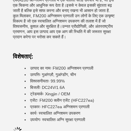
एफएम200 अग्निशमन प्रणाली में एक पॉलिश सतह उपचार भी है, जो इसे
एक चिकना और आधुनिक रूप देता है।इससे न केवल इसकी सुंदरता बढ़
जाती है बल्कि इसे साफ करना और बनाए रखना भी आसान हो जाता है.
कुल मिलाकर, FM200 अग्निशमन प्रणाली उन लोगों के लिए एक उत्कृष्ट
विकल्प है जो एक स्वचालित अग्निशमन उपकरण की तलाश में हैं जो
विश्वसनीय, कुशल और सुरक्षित है।उन्नत प्रौद्योगिकी, और अंतरराष्ट्रीय
प्रमाणन, आप इस उत्पाद आप एक आग की स्थिति में की जरूरत सुरक्षा
प्रदान करेगा पर भरोसा कर सकते हैं।
विशेषताएं:
उत्पाद का नामः FM200 अग्निशमन प्रणाली
उत्पत्तिः गुआंगज़ौ, गुआंग्डोंग, चीन
विश्वसनीयताः 99.99%
बिजलीः DC24V/1.6A
ट्रेडमार्कः Xingjin / OEM
एजेंटः FM200 क्लीन एजेंट (HFC227ea)
प्रकारः HFC227ea अग्निशमन प्रणाली
कार्यः स्वचालित अग्निशमन उपकरण
उपयोगः स्वचालित अग्नि सुरक्षा प्रणाली