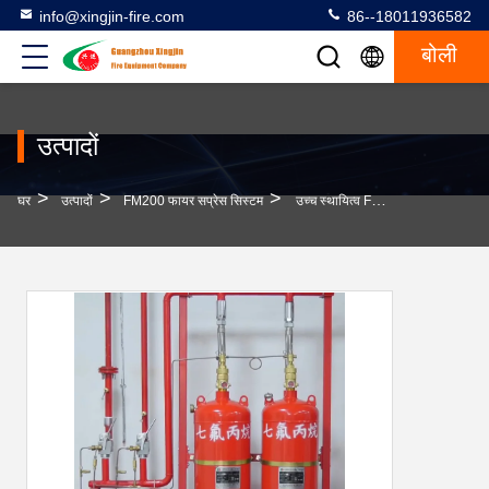
info@xingjin-fire.com
86--18011936582
बोली
उत्पादों
>
>
>
घर
उत्पादों
FM200 फायर सप्रेस सिस्टम
उच्च स्थायित्व FM200 जलरोधक प्रणाली त्वरित डिस्चार्ज ≤10s के साथ