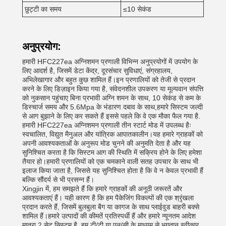
छुट्टी का समय
≤10 सेकंड
अनुप्रयोग:
हमारी HFC227ea अग्निशमन प्रणाली विभिन्न अनुप्रयोगों में उपयोग के
लिए आदर्श है, जिसमें डेटा केंद्र, दूरसंचार सुविधाएं, संग्रहालय,
अभिलेखागार और बहुत कुछ शामिल हैं।इन प्रणालियों को तेजी से प्रदान
करने के लिए डिज़ाइन किया गया है, संवेदनशील उपकरण या मूल्यवान संपत्ति
को नुकसान पहुंचाए बिना प्रभावी अग्नि शमन के साथ, 10 सेकंड से कम के
डिस्चार्ज समय और 5.6Mpa के भंडारण दबाव के साथ,हमारे सिस्टम जल्दी
से आग बुझाने के लिए कर सकते हैं इससे पहले कि वे एक मौका फैल गया है.
हमारी HFC227ea अग्निशमन प्रणाली तीन स्टार्ट मोड में उपलब्ध हैः
स्वचालित, विद्युत मैनुअल और यांत्रिक आपातकालीन।यह हमारे ग्राहकों को
अपनी आवश्यकताओं के अनुरूप मोड चुनने की अनुमति देता है और यह
सुनिश्चित करता है कि सिस्टम आग की स्थिति में सक्रिय होने के लिए हमेशा
तैयार हो।हमारी प्रणालियों को एक चमकाने वाली सतह उपचार के साथ भी
इलाज किया जाता है, जिससे यह सुनिश्चित होता है कि वे न केवल प्रभावी हैं
बल्कि सौंदर्य से भी प्रसन्न हैं।
Xingjin में, हम समझते हैं कि हमारे ग्राहकों की अनूठी जरूरतें और
आवश्यकताएं हैं। यही कारण है कि हम पैकेजिंग विकल्पों की एक श्रृंखला
प्रदान करते हैं, जिसमें बुलबुला बैग या कागज के साथ प्लाईवुड बाहरी बक्से
शामिल हैं।हमारे उत्पादों की कीमतें प्रतिस्पर्धी हैं और हमारे न्यूनतम आदेश
मात्रा 2 सेट सिस्टम है. हम टी/टी या एल/सी के माध्यम से भुगतान स्वीकार