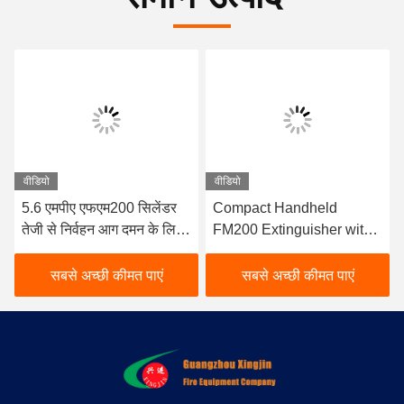
वीडियो
वीडियो
5.6 एमपीए एफएम200 सिलेंडर
Compact Handheld
तेजी से निर्वहन आग दमन के लिए
FM200 Extinguisher with
सीमलेस स्टील निर्माण के साथ
4KG Filling Volume and
≤10s Discharge Time for
सबसे अच्छी कीमत पाएं
सबसे अच्छी कीमत पाएं
Rapid Clean Agent Fire
Suppression (कॉम्पैक्ट
हैंडहेल्ड एफएम200
एक्सटेंसिविशर के साथ 4KG
भरने का वॉल्यूम और ≤10s
डिस्चार्ज टाइम रैपिड क्लीन एजेंट