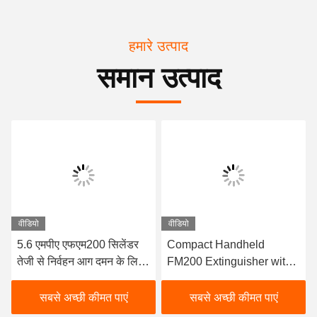
हमारे उत्पाद
समान उत्पाद
वीडियो
वीडियो
5.6 एमपीए एफएम200 सिलेंडर
Compact Handheld
तेजी से निर्वहन आग दमन के लिए
FM200 Extinguisher with
सीमलेस स्टील निर्माण के साथ
4KG Filling Volume and
≤10s Discharge Time for
सबसे अच्छी कीमत पाएं
सबसे अच्छी कीमत पाएं
Rapid Clean Agent Fire