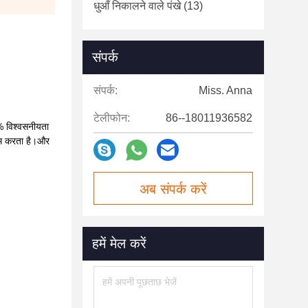
धुआँ निकालने वाले पंखे
(13)
संपर्क
संपर्क:
Miss. Anna
टेलीफोन:
86--18011936582
% विश्वसनीयता
काम करता है।और
अब संपर्क करें
हमें मेल करें