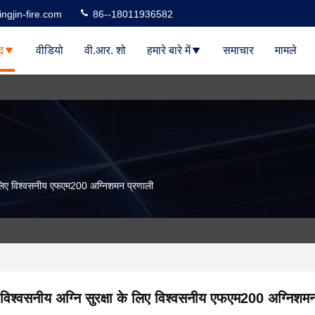
ngjin-fire.com
86--18011936582
द
वीडियो
वी.आर. शो
हमारे बारे में
समाचार
मामले
के लिए विश्वसनीय एफएम200 अग्निशमन प्रणाली
विश्वसनीय अग्नि सुरक्षा के लिए विश्वसनीय एफएम200 अग्निशम