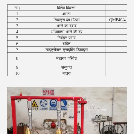
ना।
विशेष विवरण
1
क्षमता
40
2
डिवाइस का मॉडल
QMP40/4.2, Q
3
भरने का दबाव
4
अधिकतम भरने की दर
5
निर्वहन समय
6
शक्ति
7
नाइट्रोजन ड्राइविंग डिवाइस
8
भंडारण परिवेश
9
अनुपात
10
मात्रा