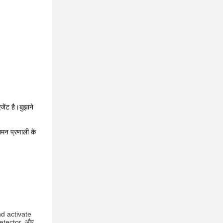
ेंट है।बुझाने
शमन प्रणाली के
d activate
etector, और