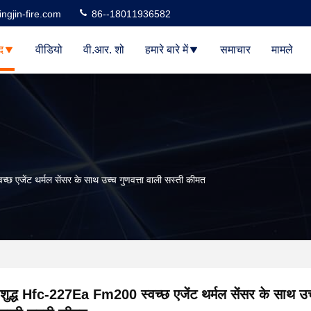
ngjin-fire.com
86--18011936582
द
वीडियो
वी.आर. शो
हमारे बारे में
समाचार
मामले
 एजेंट थर्मल सेंसर के साथ उच्च गुणवत्ता वाली सस्ती कीमत
शुद्ध Hfc-227Ea Fm200 स्वच्छ एजेंट थर्मल सेंसर के साथ उच्