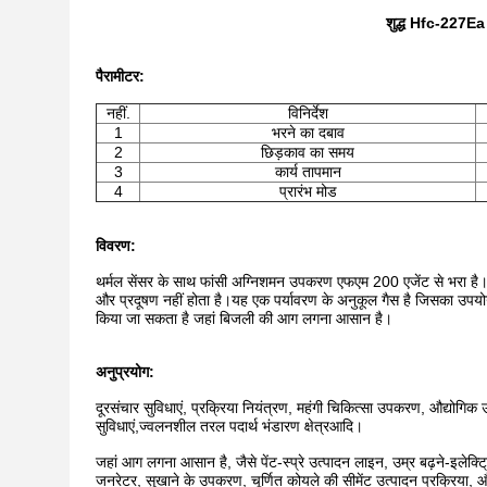
शुद्ध Hfc-227Ea 
पैरामीटर
:
नहीं.
विनिर्देश
1
भरने का दबाव
2
छिड़काव का समय
3
कार्य तापमान
4
प्रारंभ मोड
विवरण:
थर्मल सेंसर के साथ फांसी अग्निशमन उपकरण एफएम 200 एजेंट से भरा है।यह
और प्रदूषण नहीं होता है।यह एक पर्यावरण के अनुकूल गैस है जिसका उपय
किया जा सकता है जहां बिजली की आग लगना आसान है।
अनुप्रयोग:
दूरसंचार सुविधाएं, प्रक्रिया नियंत्रण, महंगी चिकित्सा उपकरण, औद्योग
सुविधाएं,ज्वलनशील तरल पदार्थ भंडारण क्षेत्रआदि।
जहां आग लगना आसान है, जैसे पेंट-स्प्रे उत्पादन लाइन, उम्र बढ़ने-इलेक्ट्
जनरेटर, सुखाने के उपकरण, चूर्णित कोयले की सीमेंट उत्पादन प्रक्रिया, 