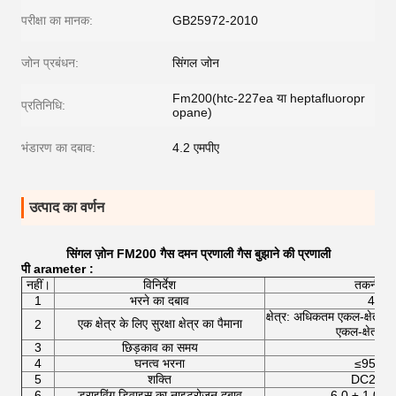
परीक्षा का मानक:
GB25972-2010
जोन प्रबंधन:
सिंगल जोन
Fm200(htc-227ea या heptafluoropr
प्रतिनिधि:
opane)
भंडारण का दबाव:
4.2 एमपीए
उत्पाद का वर्णन
सिंगल ज़ोन FM200 गैस दमन प्रणाली गैस बुझाने की प्रणाली
पी
arameter
:
नहीं।
विनिर्देश
तकनीकी 
1
भरने का दबाव
4.2M
क्षेत्र: अधिकतम एकल-क्षेत्
एक क्षेत्र के लिए सुरक्षा क्षेत्र का पैमाना
2
एकल-क्षेत्र
3
छिड़काव का समय
≤10
4
घनत्व भरना
≤950kg
5
शक्ति
DC24V /
6
ड्राइविंग डिवाइस का नाइट्रोजन दबाव
6.0 ± 1.0M