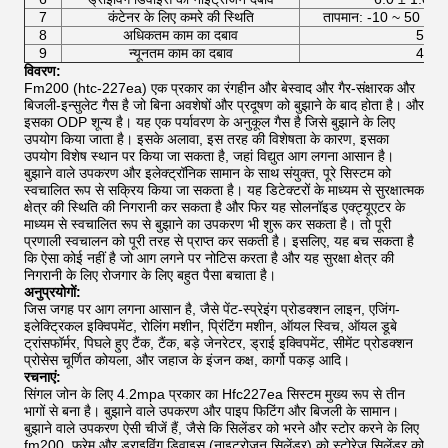
7
कंटेनर के लिए कमरे की स्थिति
तापमान: -10 ~ 50 ℃, सा
8
अधिकतम काम का दबाव
5.3M
9
न्यूनतम काम का दबाव
4.2M
विवरण:
Fm200 (htc-227ea) एक प्रकार का रंगहीन और बेस्वाद और गैर-संक्षारक और
बिजली-इन्सुलेट गैस है जो बिना अवशेषों और प्रदूषण को बुझाने के बाद होता है। और
इसका ODP शून्य है। यह एक पर्यावरण के अनुकूल गैस है जिसे बुझाने के लिए
उपयोग किया जाता है। इसके अलावा, इस तरह की विशेषता के कारण, इसका
उपयोग विशेष स्थान पर किया जा सकता है, जहां विद्युत आग लगना आसान है।
बुझाने वाले उपकरण और इलेक्ट्रॉनिक सामान के साथ संयुक्त, पूरे सिस्टम को
स्वचालित रूप से सक्रिय किया जा सकता है। यह डिटेक्टरों के माध्यम से सुरक्षात्मक
क्षेत्र की स्थिति की निगरानी कर सकता है और फिर यह सोलनॉइड एक्ट्यूएटर के
माध्यम से स्वचालित रूप से बुझाने का उपकरण भी शुरू कर सकता है। तो पूरी
प्रणाली स्वचालन को पूरी तरह से प्राप्त कर सकती है। इसलिए, यह बच सकता है
कि ऐसा कोई नहीं है जो आग लगने पर नोटिस करता है और यह सुरक्षा क्षेत्र की
निगरानी के लिए रोजगार के लिए बहुत पैसा बचाता है।
अनुप्रयोगों:
जिस जगह पर आग लगना आसान है, जैसे पेंट-स्प्रेइंग प्रोडक्शन लाइन, एजिंग-
इलेक्ट्रिकल इक्विपमेंट, रोलिंग मशीन, प्रिंटिंग मशीन, ऑयल स्विच, ऑयल डूबे
ट्रांसफॉर्मर, पिघले हुए टैंक, टैंक, बड़े जेनरेटर, ड्राई इक्विपमेंट, सीमेंट प्रोडक्शन
प्रोसेस चूर्णित कोयला, और जहाज के इंजन कक्ष, कार्गो पकड़ आदि।
रचनाएं:
सिंगल जोन के लिए 4.2mpa प्रकार का Hfc227ea सिस्टम मुख्य रूप से तीन
भागों से बना है। बुझाने वाले उपकरण और पाइप फिटिंग और बिजली के सामान।
बुझाने वाले उपकरण ऐसी चीजें हैं, जैसे कि सिलेंडर को भरने और स्टोर करने के लिए
fm200, फ्रेम और ड्राइविंग डिवाइस (नाइट्रोजन सिलेंडर) को स्टोरेज सिलेंडर को