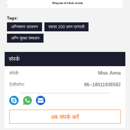
Tags:
अग्निशमन उपकरण
एफएम 200 दमन प्रणाली
अग्नि सुरक्षा समाधान
संपर्क
संपर्क:
Miss. Anna
टेलीफोन:
86--18011936582
अब संपर्क करें