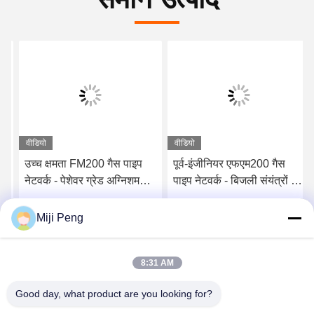
वीडियो
वीडियो
उच्च क्षमता FM200 गैस पाइप
पूर्व-इंजीनियर एफएम200 गैस
नेटवर्क - पेशेवर ग्रेड अग्निशमन
पाइप नेटवर्क - बिजली संयंत्रों के
उपकरण
लिए विश्वसनीय निष्क्रिय गैस
प्रणाली
सबसे अच्छी कीमत पाएं
सबसे अच्छी कीमत पाएं
Miji Peng
8:31 AM
Good day, what product are you looking for?