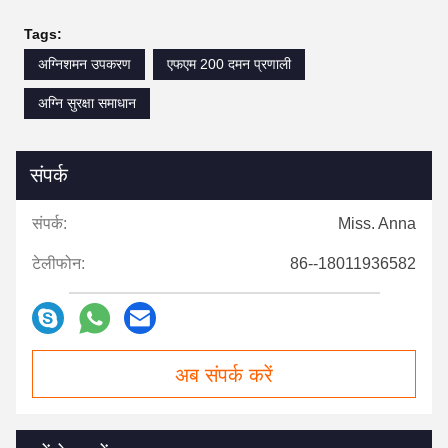
Tags:
अग्निशमन उपकरण
एफएम 200 दमन प्रणाली
अग्नि सुरक्षा समाधान
संपर्क
संपर्क:
Miss. Anna
टेलीफोन:
86--18011936582
अब संपर्क करें