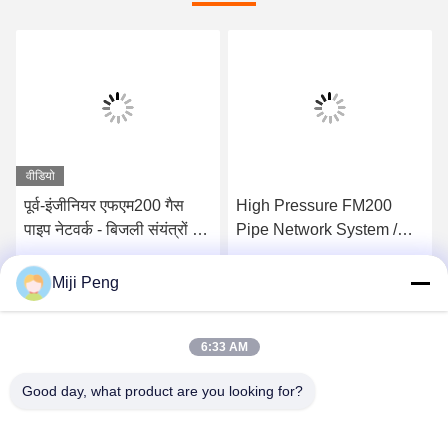
वीडियो
पूर्व-इंजीनियर एफएम200 गैस
High Pressure FM200
पाइप नेटवर्क - बिजली संयंत्रों के
Pipe Network System /
लिए विश्वसनीय निष्क्रिय गैस
Inert Gas Fire
प्रणाली
Suppression for Data
सबसे अच्छी कीमत पाएं
सबसे अच्छी कीमत पाएं
Miji Peng
Centers
6:33 AM
Good day, what product are you looking for?
GUANGZHOU XINGJIN FIRE EQUIPMENT