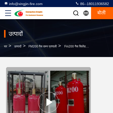
info@xingjin-fire.com
86--18011936582
बोली
उत्पादों
>
>
>
घर
उत्पादों
FM200 गैस दमन प्रणाली
Fm200 गैस सिलेंडर Hfc-227Ea बुझाने की प्रणाली गैस छिड़काव प्रणाली उच्च गुणवत्ता सस्ती कीमत