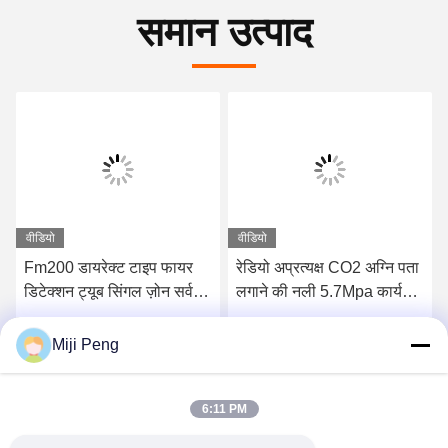
समान उत्पाद
वीडियो
वीडियो
Fm200 डायरेक्ट टाइप फायर
रेडियो अप्रत्यक्ष CO2 अग्नि पता
डिटेक्शन ट्यूब सिंगल ज़ोन सर्वर
लगाने की नली 5.7Mpa कार्य
रूम / डेटा सेंटर के लिए
दबाव उच्च गुणवत्ता सस्ती कीमत
सबसे अच्छी कीमत पाएं
सबसे अच्छी कीमत पाएं
Miji Peng
6:11 PM