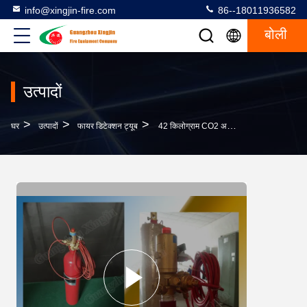
info@xingjin-fire.com
86--18011936582
बोली
उत्पादों
>
>
>
घर
उत्पादों
फायर डिटेक्शन ट्यूब
42 किलोग्राम CO2 अग्निशमन उपकरण अप्रत्यक्ष प्रकार का अग्नि पता लगाने का ट्यूबः 0-49°C, 5.7-12.1Mpa