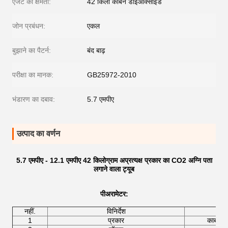
एजेंट की क्षमता:
42 किलो कार्बन डाइऑक्साइड
जोन प्रबंधन:
एकल
बुझाने का पैटर्न:
बंद बाढ़
परीक्षा का मानक:
GB25972-2010
भंडारण का दबाव:
5.7 एमपीए
उत्पाद का वर्णन
5.7 एमपीए - 12.1 एमपीए 42 किलोग्राम अप्रत्यक्ष प्रकार का CO2 अग्नि पता
लगाने वाला ट्यूब
पी
अरामेटर
:
नहीं.
विनिर्देश
1
प्रकार
कार्बन ड