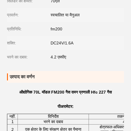
सिलेंडर की क्षमता:
70एल
प्रवर्तन:
स्वचालित या मैनुअल
प्रतिनिधि:
fm200
शक्ति:
DC24V/1.6A
भरने का दबाव:
4.2 एमपीए
उत्पाद का वर्णन
औद्योगिक 70L मॉडल FM200 गैस दमन प्रणाली Hfc 227 गैस
पी
अरामेटर
:
नहीं.
विनिर्देश
तकनीकी प
1
भरने का दबाव
4.2
क्षेत्रफलःअधिकतम एक
एक क्षेत्र के लिए संरक्षण क्षेत्र का पैमाना
2