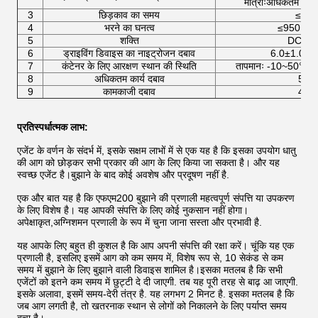
मात्राःअधिकतम एकल 
3
छिड़काव का समय
≤10 स
4
भरने का घनत्व
≤950 किलो
5
शक्ति
DC24V
6
ड्राइविंग डिवाइस का नाइट्रोजन दबाव
6.0±1.0Mp
7
कंटेनर के लिए आरक्षण स्थान की स्थिति
तापमानः -10~50°C, सा
8
अधिकतम कार्य दबाव
5.3
9
कामकाजी दबाव
4.2
प्रतिस्पर्धात्मक लाभ:
एजेंट के वर्णन के संदर्भ में, इसके सक्षम लाभों में से एक यह है कि इसका उपयोग धातु
की आग को छोड़कर सभी प्रकार की आग के लिए किया जा सकता है। और यह
स्वच्छ एजेंट है।बुझाने के बाद कोई अवशेष और प्रदूषण नहीं है.
एक और बात यह है कि एफएम200 बुझाने की प्रणाली महत्वपूर्ण संपत्ति या उपकरण
के लिए विशेष है। यह आपकी संपत्ति के लिए कोई नुकसान नहीं होगा।
अपेक्षाकृत,अग्निशमन प्रणाली के रूप में चुना जाना सस्ता और प्रभावी है.
यह आपके लिए बहुत ही कुशल है कि आप अपनी संपत्ति की रक्षा करें। चूंकि यह एक
प्रणाली है, इसलिए इसमें आग को कम समय में, विशेष रूप से, 10 सेकंड से कम
समय में बुझाने के लिए बुझाने वाली डिवाइस शामिल है।इसका मतलब है कि सभी
एजेंटों को इतने कम समय में छुट्टी दे दी जाएगी. तब यह पूरी तरह से बाढ़ आ जाएगी.
इसके अलावा, इसमें समय-देरी तंत्र है. यह लगभग 2 मिनट है. इसका मतलब है कि
जब आग लगती है, तो खतरनाक स्थान से लोगों को निकालने के लिए पर्याप्त समय