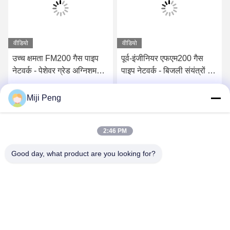
वीडियो
वीडियो
उच्च क्षमता FM200 गैस पाइप
पूर्व-इंजीनियर एफएम200 गैस
नेटवर्क - पेशेवर ग्रेड अग्निशमन
पाइप नेटवर्क - बिजली संयंत्रों के
उपकरण
लिए विश्वसनीय निष्क्रिय गैस
प्रणाली
सबसे अच्छी कीमत पाएं
सबसे अच्छी कीमत पाएं
Miji Peng
2:46 PM
Good day, what product are you looking for?
GUANGZHOU XINGJIN FIRE EQUIPMENT
CO.,LTD.
info@xingjin-fire.com