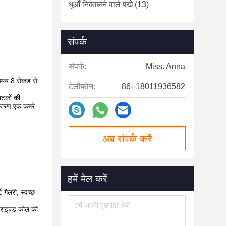
धुआँ निकालने वाले पंखे
(13)
संपर्क
संपर्क:
Miss. Anna
 समय 8 सेकंड से
टेलीफोन:
86--18011936582
घटकों की
 कारण एक कमरे
अब संपर्क करें
हमें मेल करें
 गैलरी, स्वच्छ
ीवराइज्ड कोल की