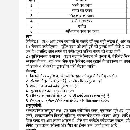
नहीं।
विशिष्टता
1
भरने का दबाव
2
राहत का दबाव
3
छिड़काव का समय
4
वर्किंग टेम्परेचर
5
शक्ति
6
अधिकतम काम का दबाव
लाभ:
कैबिनेट fm200 आग दमन प्रणाली के फायदे की एक बड़ी संख्या है, और यहाँ 
1 / स्विफ्ट प्रतिक्रिया। चूंकि पाइप की लंबी दूरी की ढुलाई नहीं होती है
कम है। इसलिए आग लगने पर अपेक्षाकृत अधिक समय की बचत होगी।
2 / सुविधाजनक स्थापना। पाइप नेटवर्क सिस्टम की तुलना में, कैबिनेट सि
स्थापना के बाद, बाएं काम सिर्फ एक कैबिनेट आग बुझाने के उपकरण या उप
को इसके 4 से अधिक टुकड़ों से नहीं मिलाना चाहिए।
विवरण:
1. बिजली के इन्सुलेशन, बिजली के दहन को बुझाने के लिए उपयोग
2. संरक्षण क्षेत्र के अंदर कोई अवशेष और प्रदूषण नहीं
3. ओजोन परत को कोई नुकसान नहीं
4. सुरक्षा क्षेत्र का सटीक नियंत्रण
5. मॉनिटर कर्मचारियों के रोजगार की कोई आवश्यकता नहीं है
6. मैनुअल या इलेक्ट्रोमैग्नेटिक हेरफेर और मैकेनिकल हेरफेर
अनुप्रयोगों:
इलेक्ट्रॉनिक कंप्यूटर कक्ष, एक डाटा प्रोसेसिंग केंद्र, दूरसंचार सुविधाए
कमरे, आपातकालीन बिजली सुविधाएं, ज्वलनशील तरल भंडारण क्षेत्र, आदि
जिस जगह पर आग लगना आसान है, जैसे पेंट-स्प्रेइंग प्रोडक्शन लाइन, एजिंग-
सीमेंट प्रोडक्शन प्रोसेस और शिप का इंजन रूम, कार्गो होल्ड आदि।