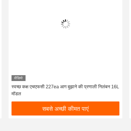
वीडियो
इलेक्ट्रिकल एक्ट्यूएटर के साथ हैंगिंग Hfc-227ea एग्जॉस्ट
सिस्टम
सबसे अच्छी कीमत पाएं