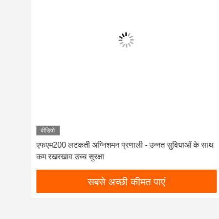
वीडियो
 साथ
स्वच्छ कक्ष एचएफसी 227ea आग बुझाने की प्रणाली निलंबन 16L
मॉडल
सबसे अच्छी कीमत पाएं