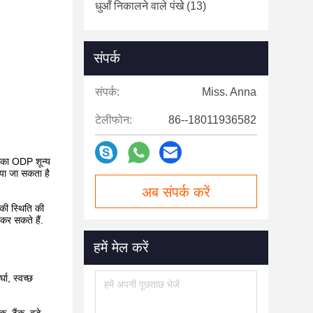
धुआँ निकालने वाले पंखे
(13)
संपर्क
संपर्क:
Miss. Anna
टेलीफोन:
86--18011936582
इसका ODP शून्य
या जा सकता है
अब संपर्क करें
 की स्थिति की
कर सकते हैं.
हमें मेल करें
घा, स्वच्छ