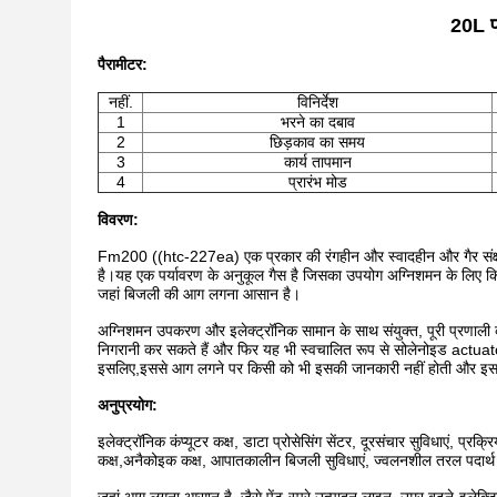
20L फ
पैरामीटर
:
नहीं.
विनिर्देश
1
भरने का दबाव
2
छिड़काव का समय
3
कार्य तापमान
4
प्रारंभ मोड
विवरण:
Fm200 ((htc-227ea) एक प्रकार की रंगहीन और स्वादहीन और गैर संक्षार
है।यह एक पर्यावरण के अनुकूल गैस है जिसका उपयोग अग्निशमन के लिए 
जहां बिजली की आग लगना आसान है।
अग्निशमन उपकरण और इलेक्ट्रॉनिक सामान के साथ संयुक्त, पूरी प्रणाली को 
निगरानी कर सकते हैं और फिर यह भी स्वचालित रूप से सोलेनोइड actuator के
इसलिए,इससे आग लगने पर किसी को भी इसकी जानकारी नहीं होती और इससे सु
अनुप्रयोग:
इलेक्ट्रॉनिक कंप्यूटर कक्ष, डाटा प्रोसेसिंग सेंटर, दूरसंचार सुविधाएं, प
कक्ष,अनैकोइक कक्ष, आपातकालीन बिजली सुविधाएं, ज्वलनशील तरल पदार्थ 