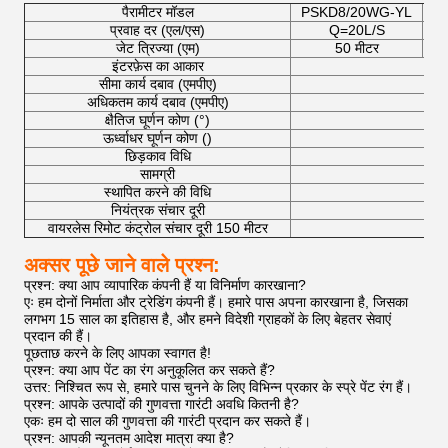
पैरामीटर मॉडल
PSKD8/20WG-YL
PS
प्रवाह दर (एल/एस)
Q=20L/S
जेट त्रिज्या (एम)
50 मीटर
इंटरफ़ेस का आकार
सीमा कार्य दबाव (एमपीए)
अधिकतम कार्य दबाव (एमपीए)
क्षैतिज घूर्णन कोण (°)
ऊर्ध्वाधर घूर्णन कोण ()
छिड़काव विधि
सामग्री
स्थापित करने की विधि
नियंत्रक संचार दूरी
वायरलेस रिमोट कंट्रोल संचार दूरी 150 मीटर
अक्सर पूछे जाने वाले प्रश्न:
प्रश्न: क्या आप व्यापारिक कंपनी हैं या विनिर्माण कारखाना?
एः हम दोनों निर्माता और ट्रेडिंग कंपनी हैं। हमारे पास अपना कारखाना है, जिसका
लगभग 15 साल का इतिहास है, और हमने विदेशी ग्राहकों के लिए बेहतर सेवाएं
प्रदान की हैं।
पूछताछ करने के लिए आपका स्वागत है!
प्रश्न: क्या आप पेंट का रंग अनुकूलित कर सकते हैं?
उत्तर: निश्चित रूप से, हमारे पास चुनने के लिए विभिन्न प्रकार के स्प्रे पेंट रंग हैं।
प्रश्न: आपके उत्पादों की गुणवत्ता गारंटी अवधि कितनी है?
एकः हम दो साल की गुणवत्ता की गारंटी प्रदान कर सकते हैं।
प्रश्न: आपकी न्यूनतम आदेश मात्रा क्या है?