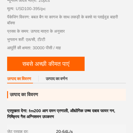
न्यूनतम आदेश मात्रा: 20pcs
मूल्य: USD100-395/pc
पैकेजिंग विवरण: बबल बैग या कागज के साथ लकड़ी के बक्से या प्लाईवुड बाहरी
बॉक्स
प्रसव के समय: उत्पाद मात्रा के अनुसार
भुगतान शर्तें: एल/सी, टी/टी
आपूर्ति की क्षमता: 30000 पीसी / माह
सबसे अच्छी कीमत पाएं
उत्पाद का विवरण
उत्पाद का वर्णन
उत्पाद का विवरण
प्रमुखता देना:
fm200 आग दमन प्रणाली
,
औद्योगिक उच्च दबाव फायर गन
,
निष्क्रिय गैस अग्निशमन उपकरण
जेट प्रवाह दर:
20-64L/s