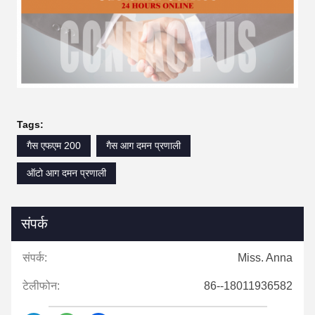
Tags:
गैस एफएम 200
गैस आग दमन प्रणाली
ऑटो आग दमन प्रणाली
संपर्क
संपर्क:
Miss. Anna
टेलीफोन:
86--18011936582