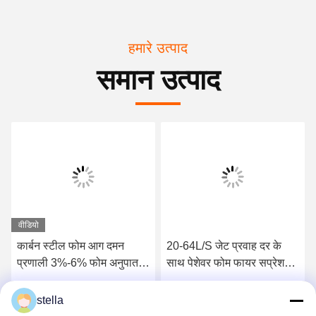
हमारे उत्पाद
समान उत्पाद
वीडियो
कार्बन स्टील फोम आग दमन
20-64L/S जेट प्रवाह दर के
प्रणाली 3%-6% फोम अनुपात
साथ पेशेवर फोम फायर सप्रेशन
और 500L-15000L टैंक क्षमता
सिस्टम गन, 45-70M अधिकतम
के साथ
रेंज, और स्टेनलेस स्टील निर्माण
सबसे अच्छी कीमत पाएं
सबसे अच्छी कीमत पाएं
stella