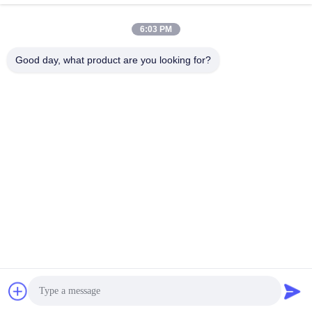
6:03 PM
Good day, what product are you looking for?
GUANGZHOU XINGJIN FIRE EQUIPMENT
CO.,LTD.
info@xingjin-fire.com
86--18011936582
कमरा 703&704, N0.3 बिल्डिंग, NO.8 Lianyun Erheng रोड, Shiqi
टाउन, Panyu जिला, गुआंगज़ौ, चीन
चीन अच्छी गुणवत्ता FM200 फायर सप्रेस सिस्टम आपूर्तिकर्ता. कॉपीराइट © 2016-2026
Guangzhou Xingjin Fire Equipment Co.,Ltd. . सर्वाधिकार सुरक्षित।