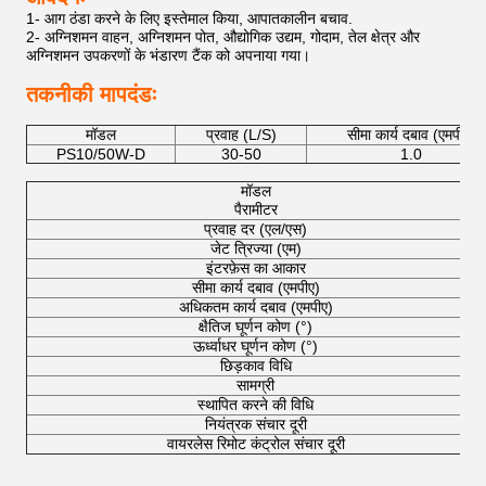
1- आग ठंडा करने के लिए इस्तेमाल किया, आपातकालीन बचाव.
2- अग्निशमन वाहन, अग्निशमन पोत, औद्योगिक उद्यम, गोदाम, तेल क्षेत्र और
अग्निशमन उपकरणों के भंडारण टैंक को अपनाया गया।
तकनीकी मापदंडः
मॉडल
प्रवाह (L/S)
सीमा कार्य दबाव (एमपीए)
PS10/50W-D
30-50
1.0
मॉडल
पैरामीटर
प्रवाह दर (एल/एस)
जेट त्रिज्या (एम)
इंटरफ़ेस का आकार
सीमा कार्य दबाव (एमपीए)
अधिकतम कार्य दबाव (एमपीए)
क्षैतिज घूर्णन कोण (°)
ऊर्ध्वाधर घूर्णन कोण (°)
छिड़काव विधि
सामग्री
स्थापित करने की विधि
नियंत्रक संचार दूरी
वायरलेस रिमोट कंट्रोल संचार दूरी