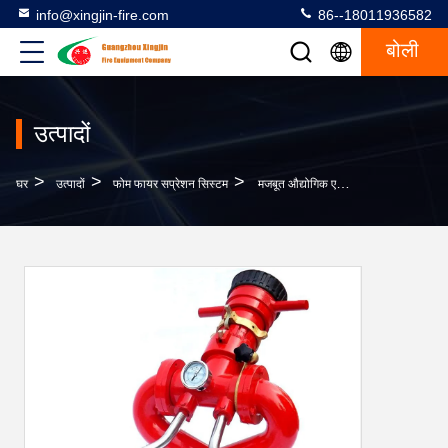
info@xingjin-fire.com
86--18011936582
बोली
उत्पादों
>
>
>
घर
उत्पादों
फोम फायर सप्रेशन सिस्टम
मजबूत औद्योगिक एफएम200 फायर सिस्टम गन - महत्वपूर्ण सुविधाओं के लिए उच्च दबाव निष्क्रिय गैस अग्निशमन उपकरण