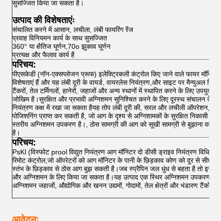
सुसज्जित किया जा सकता है।
उत्पाद की विशेषताएंः
संचालित करने में आसान, लचीला, लंबी फायरिंग रेंज
प्रवाह विनियमन कार्य के साथ सुसज्जित
360° या क्षैतिज घूर्णन,70o झुकाव घूर्णन
प्रत्यक्ष और फैलाव कार्य है
परिचय:
पीएसकेडी (नॉन-एक्सप्लोजन प्रूफ) इलेक्ट्रिकली कंट्रोल किए जाने वाले फायर मॉनिटर मे
विशेषताएं हैं और यह लंबी दूरी के वायर्ड, वायरलेस नियंत्रण,और साइट पर मैन्युअल नियं
टैंकरों, तेल टर्मिनलों, हानेरों, जहाजों और अन्य स्थानों में स्थापित करने के लिए उपयुक्
जोखिम है।सुरक्षित और प्रभावी अग्निशमन सुनिश्चित करने के लिए दूरस्थ संचालन के लिए 
नियंत्रण कक्ष में रखा जा सकता हैयह तोप लंबी दूरी की, सरल और लचीली ऑपरेशन, क्षैत
पोजिशनिंग प्राप्त कर सकती है, जो आग के दृश्य से अग्निशामकों के सुरक्षित निकासी के 
स्तरीय अग्निशमन उपकरण है।, ठोस सामग्री की आग को सूखी सामग्री से बुझाना वर्तम
है।
परिचय:
PsKl (विस्फोट prool विद्युत नियंत्रण आग मॉनिटर दो डीसी ड्राइव नियंत्रण विधियों से 
रिमोट कंट्रोल,जो ऑपरेटरों को आग मॉनिटर के पानी के छिड़काव कोण को दूर से सीधे नियं
स्तंभ के छिड़काव से ठोस आग बुझ सकती है।जब स्प्रैपिन जल धुंध से बहता है तो इसका 
और अग्निशमन के लिए किया जा सकता है।यह उत्पाद एक स्थिर अग्निशमन उपकरण है जो
अग्निशमन जहाजों, औद्योगिक और खनन उद्यमों, गोदामों, तेल क्षेत्रों और भंडारण टैंकों क
आवेदनः