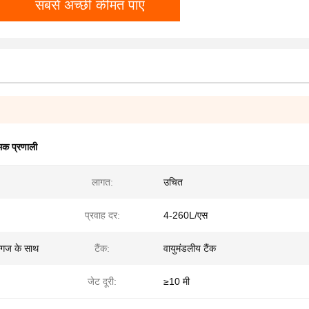
सबसे अच्छी कीमत पाएं
क प्रणाली
लागत:
उचित
प्रवाह दर:
4-260L/एस
कागज के साथ
टैंक:
वायुमंडलीय टैंक
जेट दूरी:
≥10 मी