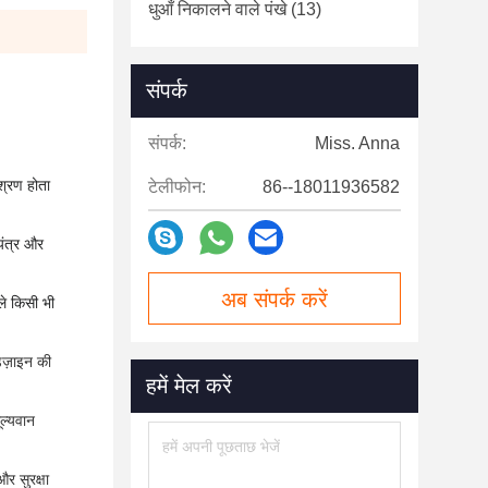
धुआँ निकालने वाले पंखे
(13)
संपर्क
संपर्क:
Miss. Anna
श्रण होता
टेलीफोन:
86--18011936582
यंत्र और
अब संपर्क करें
े किसी भी
डिज़ाइन की
हमें मेल करें
ूल्यवान
र सुरक्षा