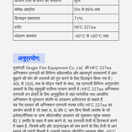
ओजोन परत के क्षरण की संभावना
शून्य
सापेक्ष आर्द्रता
5% से 95% तक
डिजाइन एकाग्रता
7९%
एजेंट
HFC 227ea
भंडारण तापमान
-40°C से +60°C तक
अनुप्रयोग:
गुआंगज़ौ Xingjin Fire Equipment Co.,Ltd. की HFC 227ea
अग्निशमन प्रणाली को विभिन्न संवेदनशील और महत्वपूर्ण वातावरणों में आग
बुझाने की मांग की जरूरतों को पूरा करने के लिए डिज़ाइन किया गया है।
40L से 150L तक के मॉडल नंबरों के साथ, यह प्रणाली विभिन्न अनुप्रयोग
आकारों के लिए बहुमुखी प्रतिभा प्रदान करती है।HFC 227ea अग्निशमन
प्रणाली उन क्षेत्रों के लिए अनुकूलित है जहां पारंपरिक जल आधारित
अग्निशमन से मूल्यवान संपत्ति या उपकरण क्षतिग्रस्त हो सकते हैं.
यह गैस प्रकार की अग्निशमन प्रणाली स्वच्छ एजेंट HFC 227ea का
उपयोग करती है जो कक्षा A, B,और C आग बिना किसी अवशेष के जो
इलेक्ट्रॉनिक्स या अन्य संवेदनशील उपकरण को नुकसान पहुंचा सकता
है2.1 एमपीए के दबाव में काम करने से, यह प्रणाली तेजी से डिस्चार्ज करने
में सक्षम है, जिससे क्षति और डाउनटाइम को कम करने के लिए तेजी से आग
बुझाने की गारंटी मिलती है।इसकी व्यापक ऑपरेटिंग तापमान सीमा -40°C