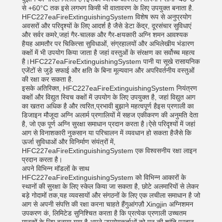
से +60°C तक इसे लगभग किसी भी वातावरण के लिए उपयुक्त बनाता है.
HFC227eaFireExtinguishingSystem विशेष रूप से अनुप्रयोग
अवसरों और परिदृश्यों के लिए आदर्श है जैसे डेटा केंद्र, दूरसंचार सुविधाएं
और सर्वर कमरे,जहां गैर-चालक और गैर-क्षयकारी अग्नि शमन आवश्यक
हैयह आमतौर पर चिकित्सा सुविधाओं, संग्रहालयों और अभिलेखीय भंडारण
कक्षों में भी उपयोग किया जाता है जहां वस्तुओं के संरक्षण का सर्वोच्च महत्व
है।HFC227eaFireExtinguishingSystem पानी या सूखे रासायनिक
एजेंटों से जुड़े सफाई और क्षति के बिना मूल्यवान और अपरिवर्तनीय वस्तुओं
की रक्षा कर सकता है.
इसके अतिरिक्त, HFC227eaFireExtinguishingSystem नियंत्रण
कक्षों और विद्युत स्विच कक्षों में उपयोग के लिए उपयुक्त है, जहां विद्युत आग
का खतरा अधिक है और त्वरित,प्रभावी बुझाने महत्वपूर्ण हैइस प्रणाली का
डिजाइन मौजूदा अग्नि अलार्म प्रणालियों में सहज एकीकरण की अनुमति देता
है, जो एक पूर्ण अग्नि सुरक्षा समाधान प्रदान करता है।ऐसे परिदृश्यों में जहां
आग से विनाशकारी नुकसान या परिचालन में व्यवधान हो सकता हैजैसे कि
ऊर्जा सुविधाओं और विनिर्माण संयंत्रों में,
HFC227eaFireExtinguishingSystem एक विश्वसनीय रक्षा लाइन
प्रदान करता है।
अपने विभिन्न मॉडलों के साथ
HFC227eaFireExtinguishingSystem को विभिन्न आकारों के
स्थानों की सुरक्षा के लिए स्केल किया जा सकता है, छोटे अलमारियों से लेकर
बड़े गोदामों तक,यह व्यवसायों और संगठनों के लिए एक लचीला समाधान है जो
आग से अपनी संपत्ति की रक्षा करना चाहते हैंगुआंगज़ौ Xingjin अग्निशमन
उपकरण कं, लिमिटेड सुनिश्चित करता है कि प्रत्येक प्रणाली उच्चतम