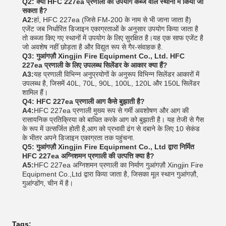
Q2: क्या HFC 227ea प्रणाली का उपयोग कब्जे वाले स्थानों में किया जा
सकता है?
A2:
हां, HFC 227ea (जिसे FM-200 के नाम से भी जाना जाता है)
एजेंट जब निर्धारित डिजाइन एकाग्रताओं के अनुसार उपयोग किया जाता है
तो कब्जा किए गए स्थानों में उपयोग के लिए सुरक्षित है।यह एक साफ एजेंट है
जो अवशेष नहीं छोड़ता है और विद्युत रूप से गैर-संवाहक है.
Q3: गुआंगज़ौ Xingjin Fire Equipment Co., Ltd. HFC
227ea प्रणाली के लिए उपलब्ध सिलेंडर के आकार क्या हैं?
A3:
यह प्रणाली विभिन्न अनुप्रयोगों के अनुरूप विभिन्न सिलेंडर आकारों में
उपलब्ध है, जिसमें 40L, 70L, 90L, 100L, 120L और 150L सिलेंडर
शामिल हैं।
Q4: HFC 227ea प्रणाली आग कैसे बुझाती है?
A4:
HFC 227ea प्रणाली मुख्य रूप से गर्मी अवशोषण और आग की
रासायनिक प्रतिक्रिया को बाधित करके आग को बुझाती है। यह तेजी से गैस
के रूप में उत्सर्जित होती है,आग को प्रभावी ढंग से दबाने के लिए 10 सेकंड
के भीतर अपने डिजाइन एकाग्रता तक पहुंचना.
Q5: गुआंगज़ौ Xingjin Fire Equipment Co., Ltd द्वारा निर्मित
HFC 227ea अग्निशमन प्रणाली की उत्पत्ति क्या है?
A5:
HFC 227ea अग्निशमन प्रणाली का निर्माण गुआंगज़ौ Xingjin Fire
Equipment Co.,Ltd द्वारा किया जाता है, जिसका मूल स्थान गुआंगज़ौ,
गुआंग्डोंग, चीन में है।
Tags: