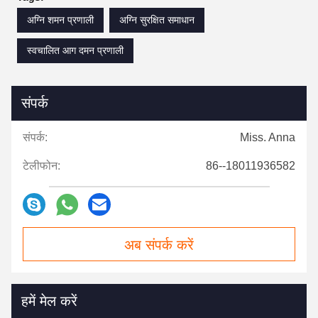
अग्नि शमन प्रणाली
अग्नि सुरक्षित समाधान
स्वचालित आग दमन प्रणाली
संपर्क
संपर्क:
Miss. Anna
टेलीफोन:
86--18011936582
अब संपर्क करें
हमें मेल करें