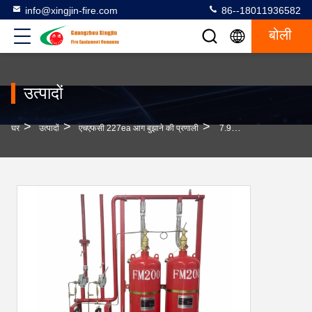
info@xingjin-fire.com
86--18011936582
बोली
उत्पादों
>
>
>
घर
उत्पादों
एचएफसी 227ea आग बुझाने की प्रणाली
7.9% Hfc 227Ea अग्निशमन प्रणाली 2.5 M3/Kg डिस्चार्ज वॉल्यूम 7M रेंज