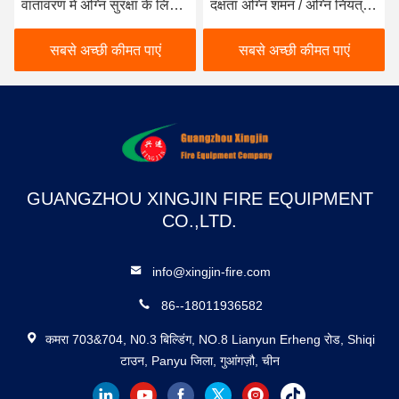
वातावरण में अग्नि सुरक्षा के लिए
दक्षता अग्नि शमन / अग्नि नियंत्रण
आवश्यक स्वच्छ एजेंट
सुरक्षा और विश्वसनीयता
सबसे अच्छी कीमत पाएं
सबसे अच्छी कीमत पाएं
GUANGZHOU XINGJIN FIRE EQUIPMENT
CO.,LTD.
info@xingjin-fire.com
86--18011936582
कमरा 703&704, N0.3 बिल्डिंग, NO.8 Lianyun Erheng रोड, Shiqi
टाउन, Panyu जिला, गुआंगज़ौ, चीन