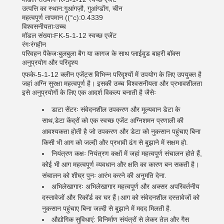
उत्पत्ति का स्थान:
गुआंगज़ौ, गुआंग्डोंग, चीन
महत्वपूर्ण तापमान ((°c):
0.4339
विश्वसनीयताः
उच्च
मॉडल संख्याः
FK-5-1-12 स्वच्छ एजेंट
रंगः
रंगहीन
परिवहन पैकेजः
बुलबुला बैग या कागज के साथ प्लाईवुड बाहरी बॉक्स
अनुप्रयोग और परिदृश्य
एफके-5-1-12 क्लीन एजेंट्स विभिन्न परिदृश्यों में उपयोग के लिए उपयुक्त है
जहां अग्नि सुरक्षा महत्वपूर्ण है। इसकी उच्च विश्वसनीयता और प्रभावशीलता
इसे अनुप्रयोगों के लिए एक आदर्श विकल्प बनाती है जैसेः
डाटा सेंटरः संवेदनशील उपकरण और मूल्यवान डेटा के
साथ,डेटा केंद्रों को एक स्वच्छ एजेंट अग्निशमन प्रणाली की
आवश्यकता होती है जो उपकरण और डेटा को नुकसान पहुंचाए बिना
किसी भी आग को जल्दी और प्रभावी ढंग से बुझाने में सक्षम हो.
नियंत्रण कक्षः नियंत्रण कक्षों में जहां महत्वपूर्ण संचालन होते हैं,
कोई भी आग महत्वपूर्ण व्यवधान और क्षति का कारण बन सकती है।
संचालन को शीघ्र पुनः आरंभ करने की अनुमति देना.
अभिलेखागारः अभिलेखागार महत्वपूर्ण और अक्सर अपरिवर्तनीय
दस्तावेजों और रिकॉर्ड का घर हैं।आग को संवेदनशील दस्तावेजों को
नुकसान पहुंचाए बिना जल्दी से बुझाने में मदद मिलती है.
औद्योगिक सुविधाएं: विनिर्माण संयंत्रों से लेकर तेल और गैस