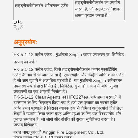
हाइड्रोफ्लोरोकार्बन का उपयोग
हाइड्रोफ्लोरोकार्बन अग्निशमन एजेंट
करता है, जो उत्कृष्ट अग्निशमन
क्षमता प्रदान करता है।
अनुप्रयोग:
FK-5-1-12 क्लीन एजेंट - गुआंगज़ौ Xingjin फायर उपकरण कं, लिमिटेड
उत्पाद का वर्णन
FK-5-1-12 क्लीन एजेंट, जिसे हाइड्रोफ्लोरोकार्बन फायर एक्सटिंसिंग
एजेंट के नाम से भी जाना जाता है, एक रंगहीन और गंधहीन अग्नि शमन एजेंट
है जो आग बुझाने में अत्यधिक प्रभावी है।यह गुआंगज़ौ Xingjin अग्निशमन
उपकरण कंपनी द्वारा निर्मित है., लिमिटेड, गुआंग्डोंग, चीन में अग्नि सुरक्षा
उपकरणों का एक अग्रणी निर्माता है।
FK-5-1-12 Clean Agents को HFC227ea अग्निशमन प्रणाली में
इस्तेमाल के लिए डिज़ाइन किया गया है।जो एक प्रकार का स्वच्छ एजेंट
अग्नि शमन प्रणाली है जिसका व्यापक रूप से विभिन्न अनुप्रयोगों जैसे डेटा
केंद्रों में उपयोग किया जाता हैयह अग्नि सुरक्षा के लिए एक विश्वसनीय और
कुशल समाधान है, जो लोगों और संपत्ति की सुरक्षा सुनिश्चित करता है।
उत्पाद विशेषताएं
ब्रांड नाम:
गुआंगज़ौ Xingjin Fire Equipment Co., Ltd.
मॉडल संख्याः
FK-5-1-12 स्वच्छ एजेंट