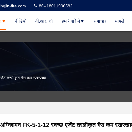
ngjin-fire.com
86--18011936582
द
वीडियो
वी.आर. शो
हमारे बारे में
समाचार
मामले
एजेंट तरलीकृत गैस कम रखरखाव
अग्निशमन FK-5-1-12 स्वच्छ एजेंट तरलीकृत गैस कम रखरखा