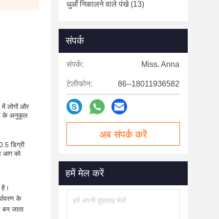
धुआँ निकालने वाले पंखे
(13)
संपर्क
संपर्क:
Miss. Anna
टेलीफोन:
86--18011936582
में लोगों और
ण के अनुकूल
अब संपर्क करें
0.5 डिग्री
यह आग को
हमें मेल करें
 है।
यावरण के
्प बन जाता