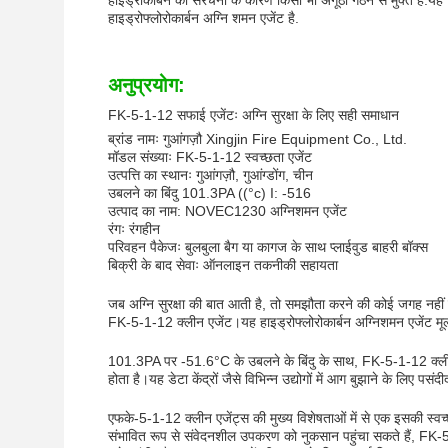
हाइड्रोकार्बन की संरचना के कारण किसी भी अंगूठी गठन से मुक्त है
हाइड्रोफ्लोरोकार्बन अग्नि शमन एजेंट है.
अनुप्रयोग:
FK-5-1-12 सफाई एजेंटः अग्नि सुरक्षा के लिए सही समाधान
ब्रांड नामः गुआंगज़ौ Xingjin Fire Equipment Co., Ltd.
मॉडल संख्याः FK-5-1-12 स्वच्छता एजेंट
उत्पत्ति का स्थानः गुआंगज़ौ, गुआंग्डोंग, चीन
उबलने का बिंदु 101.3PA ((°c) I: -516
उत्पाद का नाम: NOVEC1230 अग्निशमन एजेंट
रंगः रंगहीन
परिवहन पैकेजः बुलबुला बैग या कागज के साथ प्लाईवुड बाहरी बॉक्स
बिक्री के बाद सेवाः ऑनलाइन तकनीकी सहायता
जब अग्नि सुरक्षा की बात आती है, तो समझौता करने की कोई जगह नहीं
FK-5-1-12 क्लीन एजेंट।यह हाइड्रोफ्लोरोकार्बन अग्निशमन एजेंट मू
101.3PA पर -51.6°C के उबलने के बिंदु के साथ, FK-5-1-12 क्लीन ए
होता है।यह डेटा केंद्रों जैसे विभिन्न उद्योगों में आग बुझाने के लिए पस
एफके-5-1-12 क्लीन एजेंट्स की मुख्य विशेषताओं में से एक इसकी स्वच्
संभावित रूप से संवेदनशील उपकरण को नुकसान पहुंचा सकते हैं, FK-5-