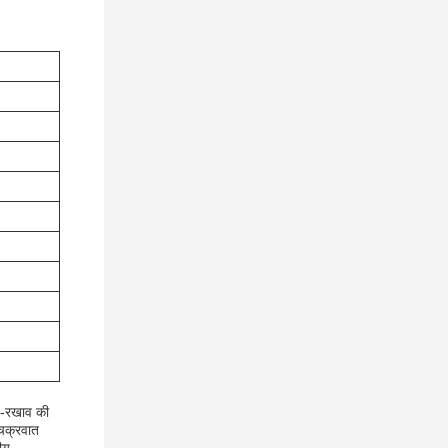
ख-रखाव की
चक्रवात