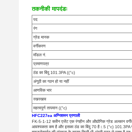
तकनीकी मापदंडः
पद
रंग
ग्रेड मानक
वर्गीकरण
मॉडल नं.
प्रमाणपत्र
ठंड का बिंदु 101.3PA ((°c)
अंगूठी का गठन हो या नहीं
आणविक भार
रखरखाव
महत्वपूर्ण तापमान ((°c)
HFC227ea अग्निशमन प्रणाली
FK-5-1-12 क्लीन एजेंट एक रंगहीन और औद्योगिक ग्रेड अल्कान वर्
आवश्यकता कम है और इसका ठंड का बिंदु 70 है।.5 (°c) 101.3PA पर