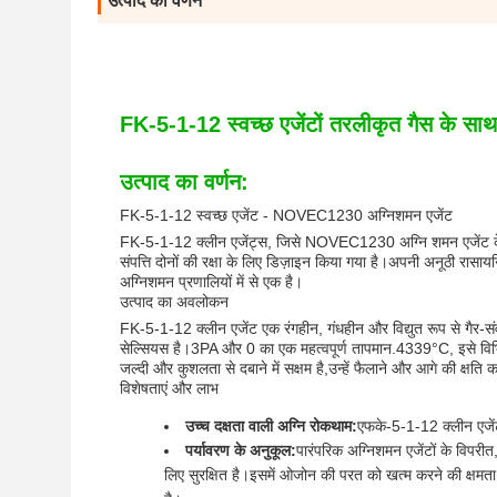
उत्पाद का वर्णन
FK-5-1-12 स्वच्छ एजेंटों तरलीकृत गैस के सा
उत्पाद का वर्णन:
FK-5-1-12 स्वच्छ एजेंट - NOVEC1230 अग्निशमन एजेंट
FK-5-1-12 क्लीन एजेंट्स, जिसे NOVEC1230 अग्नि शमन एजेंट के रूप 
संपत्ति दोनों की रक्षा के लिए डिज़ाइन किया गया है।अपनी अनूठी रास
अग्निशमन प्रणालियों में से एक है।
उत्पाद का अवलोकन
FK-5-1-12 क्लीन एजेंट एक रंगहीन, गंधहीन और विद्युत रूप से गैर-संवा
सेल्सियस है।3PA और 0 का एक महत्वपूर्ण तापमान.4339°C, इसे विभिन
जल्दी और कुशलता से दबाने में सक्षम है,उन्हें फैलाने और आगे की क्षति
विशेषताएं और लाभ
उच्च दक्षता वाली अग्नि रोकथाम:
एफके-5-1-12 क्लीन एजेंट
पर्यावरण के अनुकूल:
पारंपरिक अग्निशमन एजेंटों के विपर
लिए सुरक्षित है।इसमें ओजोन की परत को खत्म करने की क्षमता श