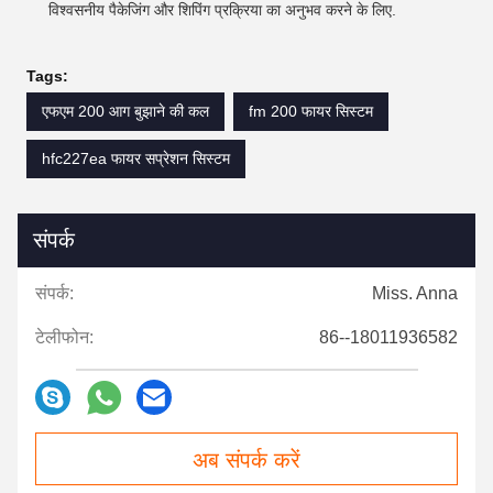
विश्वसनीय पैकेजिंग और शिपिंग प्रक्रिया का अनुभव करने के लिए.
Tags:
एफएम 200 आग बुझाने की कल
fm 200 फायर सिस्टम
hfc227ea फायर सप्रेशन सिस्टम
संपर्क
संपर्क:
Miss. Anna
टेलीफोन:
86--18011936582
अब संपर्क करें