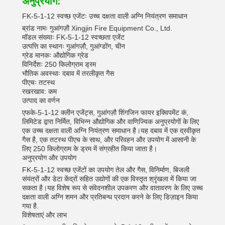
अनुप्रयोग:
FK-5-1-12 स्वच्छ एजेंटः उच्च दक्षता वाली अग्नि नियंत्रण समाधान
ब्रांड नामः गुआंगज़ौ Xingjin Fire Equipment Co., Ltd.
मॉडल संख्याः FK-5-1-12 स्वच्छता एजेंट
उत्पत्ति का स्थानः गुआंगज़ौ, गुआंग्डोंग, चीन
ग्रेड मानकः औद्योगिक ग्रेड
विनिर्देशः 250 किलोग्राम ड्रम
भौतिक अवस्थाः दबाव में तरलीकृत गैस
पीएचः तटस्थ
रखरखाव: कम
उत्पाद का वर्णन
एफके-5-1-12 क्लीन एजेंट्स, गुआंगज़ौ शिंगजिन फायर इक्विपमेंट कं,
लिमिटेड द्वारा निर्मित, विभिन्न औद्योगिक और वाणिज्यिक अनुप्रयोगों के लिए
एक उच्च दक्षता वाली अग्नि नियंत्रण समाधान है।यह दबाव में एक द्रवीकृत
गैस है, एक तटस्थ पीएच के साथ, और परिवहन और उपयोग में आसानी के
लिए 250 किलोग्राम के ड्रम में संग्रहीत किया जाता है।
अनुप्रयोग और उपयोग
FK-5-1-12 स्वच्छ एजेंटों का उपयोग तेल और गैस, विनिर्माण, बिजली
संयंत्रों और डेटा केंद्रों सहित उद्योगों की एक विस्तृत श्रृंखला में किया जा
सकता है।यह विशेष रूप से संवेदनशील उपकरण और वातावरण के लिए उच्च
दक्षता वाली अग्नि शमन और प्रतिबन्ध प्रदान करने के लिए डिज़ाइन किया
गया है.
विशेषताएं और लाभ