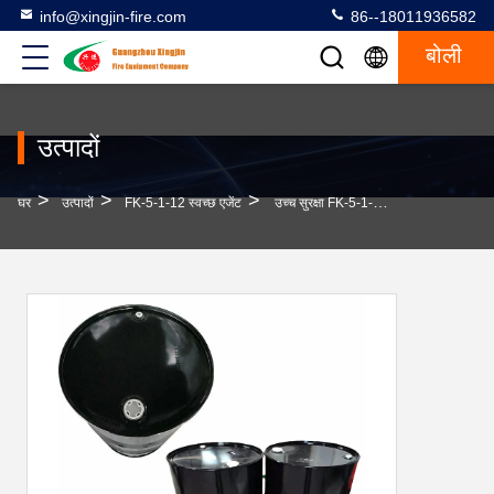
info@xingjin-fire.com
86--18011936582
बोली
उत्पादों
>
>
>
घर
उत्पादों
FK-5-1-12 स्वच्छ एजेंट
उच्च सुरक्षा FK-5-1-12 0.4339°C महत्वपूर्ण तापमान और तटस्थ पीएच के साथ स्वच्छ एजेंट