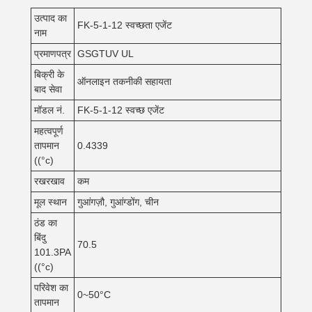
उत्पाद का
FK-5-1-12 स्वच्छता एजेंट
नाम
प्रमाणपत्र
GSGTUV UL
बिक्री के
ऑनलाइन तकनीकी सहायता
बाद सेवा
मॉडल नं.
FK-5-1-12 स्वच्छ एजेंट
महत्वपूर्ण
तापमान
0.4339
((°c)
रखरखाव
कम
मूल स्थान
गुआंगज़ौ, गुआंग्डोंग, चीन
ठंड का
बिंदु
70.5
101.3PA
((°c)
परिवेश का
0~50°C
तापमान