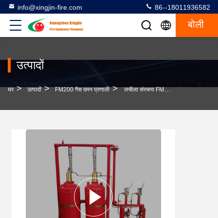
info@xingjin-fire.com
86--18011936582
बोली
उत्पादों
>
>
>
घर
उत्पादों
FM200 गैस दमन प्रणाली
लचीला संरचना FM200 गैस दमन प्रणाली 4.2MPa लाल