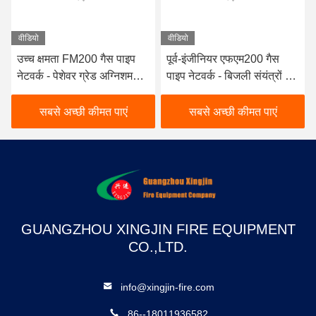
वीडियो
वीडियो
उच्च क्षमता FM200 गैस पाइप
पूर्व-इंजीनियर एफएम200 गैस
नेटवर्क - पेशेवर ग्रेड अग्निशमन
पाइप नेटवर्क - बिजली संयंत्रों के
उपकरण
लिए विश्वसनीय निष्क्रिय गैस
प्रणाली
सबसे अच्छी कीमत पाएं
सबसे अच्छी कीमत पाएं
GUANGZHOU XINGJIN FIRE EQUIPMENT
CO.,LTD.
info@xingjin-fire.com
86--18011936582