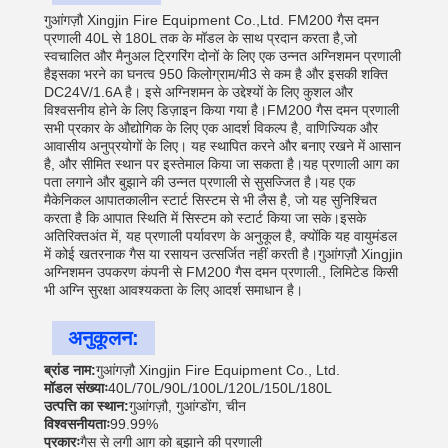
गुआंगज़ौ Xingjin Fire Equipment Co.,Ltd. FM200 गैस दमन
प्रणाली 40L से 180L तक के मॉडल के साथ प्रदान करता है,जो
स्वचालित और मैनुअल ट्रिगरिंग दोनों के लिए एक उन्नत अग्निशमन प्रणाली
हैइसका भरने का घनत्व 950 किलोग्राम/मी3 से कम है और इसकी शक्ति
DC24V/1.6A है। इसे अग्निशमन के उद्देश्यों के लिए कुशल और
विश्वसनीय होने के लिए डिज़ाइन किया गया है।FM200 गैस दमन प्रणाली
सभी प्रकार के औद्योगिक के लिए एक आदर्श विकल्प है, वाणिज्यिक और
आवासीय अनुप्रयोगों के लिए। यह स्थापित करने और बनाए रखने में आसान
है, और सीमित स्थान पर इस्तेमाल किया जा सकता है।यह प्रणाली आग का
पता लगाने और बुझाने की उन्नत प्रणाली से सुसज्जित है।यह एक
मैकेनिकल आपातकालीन स्टार्ट सिस्टम से भी लैस है, जो यह सुनिश्चित
करता है कि आपात स्थिति में सिस्टम को स्टार्ट किया जा सके।इसके
अतिरिक्तअंत में, यह प्रणाली पर्यावरण के अनुकूल है, क्योंकि यह वायुमंडल
में कोई खतरनाक गैस या रसायन उत्सर्जित नहीं करती है।गुआंगज़ौ Xingjin
अग्निशमन उपकरण कंपनी से FM200 गैस दमन प्रणाली., लिमिटेड किसी
भी अग्नि सुरक्षा आवश्यकता के लिए आदर्श समाधान है।
अनुकूलन:
ब्रांड नाम:
गुआंगज़ौ Xingjin Fire Equipment Co., Ltd.
मॉडल संख्याः
40L/70L/90L/100L/120L/150L/180L
उत्पत्ति का स्थान:
गुआंगज़ौ, गुआंग्डोंग, चीन
विश्वसनीयताः
99.99%
प्रकारः
गैस से लगी आग को बुझाने की प्रणाली