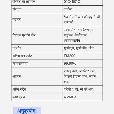
परिवेश का तापमान
0°C~50°C
संरचना
लचीला
गैस से लगी आग को बुझाने की
प्रकार
प्रणाली
स्वचालित, इलेक्ट्रिकल
सिस्टम प्रारंभ मोड
मैनुअल, मैकेनिकल
आपातकालीन
उत्पत्ति
गुआंगज़ौ, गुआंग्डोंग, चीन
अग्निशमन एजेंट
FM200
विश्वसनीयता
99.99%
संग्रह कक्ष, जनरेटर कक्ष,
आवेदन
बिजली वितरण कक्ष, मशीन
कक्ष
अग्नि रेटिंग
श्रेणी ए, बी, सी की आग
कार्य दबाव
4.2MPa
अनुप्रयोग: