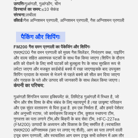
उत्पत्तिः
गुआंगज़ौ, गुआंग्डोंग, चीन
डिस्चार्ज का समय:
≤10 सेकंड
संरचना:
लचीला
कीवर्डः
गैस अग्निशमन प्रणाली, अग्निशमन प्रणाली, गैस अग्निशमन प्रणाली
पैकिंग और शिपिंगः
FM200 गैस दमन प्रणाली का पैकेजिंग और शिपिंगः
एफएम200 गैस दमन प्रणाली को मुख्य गैस सिलेंडर, नियंत्रण कक्ष, पाइपिंग
और वाल्व सहित आवश्यक घटकों के साथ पैक किया जाएगा।शिपिंग के दौरान
क्षति को रोकने के लिए सभी घटकों को बुलबुला रैप के साथ सुरक्षित रूप से
लपेटा जाएगा और मजबूत कार्डबोर्ड बक्से में रखा जाएगाइसके बाद उपयुक्त
शिपिंग प्रदाता के माध्यम से भेजने से पहले बक्से को सील कर दिया जाएगा
और ग्राहक के पते और उत्पाद की जानकारी के साथ लेबल किया जाएगा।
कंपनी का परिचय:
गुआंगज़ौ शिंगजिन फायर इक्विपमेंट कं, लिमिटेड गुआंगज़ौ में स्थित है, जो
चीन और शेष विश्व के बीच संबंध के लिए महत्वपूर्ण है।यह उत्कृष्ट परिवहन
और एक सुंदर वातावरण से घिरा हुआ है. हम एक निर्माता हैं, और हमारे पेशेवर
और अनुभवी स्टाफ, जो कार्यक्रम डिजाइन टीम, कुशल स्थापना टीम,
गुणवत्ता का पता लगाने टीम,और बिक्री के बाद सेवा टीम, HFC-227ea
(FM200) उत्पादों के अध्ययन और विकास के लिए समर्पित है।स्वचालित
एफएम200 अग्निशामक (छत पर लगाए गए शैली), आग का पता लगाने वाली
ट्यूब दमन प्रणाली, और स्वचालित आग दमन ट्यूब सभी वर्तमान में आम तौर