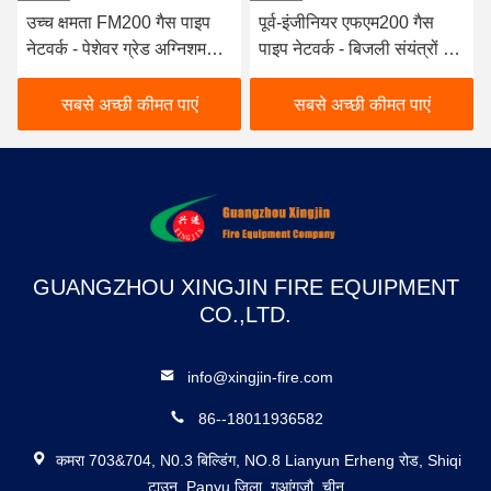
उच्च क्षमता FM200 गैस पाइप
पूर्व-इंजीनियर एफएम200 गैस
नेटवर्क - पेशेवर ग्रेड अग्निशमन
पाइप नेटवर्क - बिजली संयंत्रों के
उपकरण
लिए विश्वसनीय निष्क्रिय गैस
प्रणाली
सबसे अच्छी कीमत पाएं
सबसे अच्छी कीमत पाएं
GUANGZHOU XINGJIN FIRE EQUIPMENT
CO.,LTD.
info@xingjin-fire.com
86--18011936582
कमरा 703&704, N0.3 बिल्डिंग, NO.8 Lianyun Erheng रोड, Shiqi
टाउन, Panyu जिला, गुआंगज़ौ, चीन