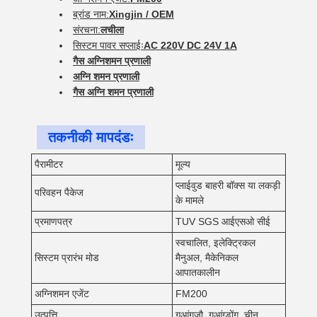
ब्रांड नाम:
Xingjin / OEM
संरचना:
लचीला
सिस्टम पावर सप्लाईः
AC 220V DC 24V 1A
गैस अग्निशमन प्रणाली
अग्नि शमन प्रणाली
गैस अग्नि शमन प्रणाली
तकनीकी मापदंडः
पैरामीटर
मूल्य
प्लाईवुड बाहरी बॉक्स या लकड़ी
परिवहन पैकेज
के मामले
प्रमाणपत्र
TUV SGS आईएसओ सीई
स्वचालित, इलेक्ट्रिकल
सिस्टम प्रारंभ मोड
मैनुअल, मैकेनिकल
आपातकालीन
अग्निशमन एजेंट
FM200
उत्पत्ति
गुआंगज़ौ, गुआंग्डोंग, चीन