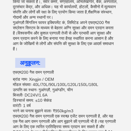
किया जा सकता है।, सर्वर कमरे, संग्रहालय, अभिलेखागार, बैंक, अस्पताल,
दूरसंचार केंद्र, और अधिक। यह भी कार्यालयों, होटलों, कैसीनो में मूल्यवान
संपत्ति और लोगों की रक्षा के लिए प्रयोग किया जाता है,शैक्षणिक संस्थान,
गोदामों और अन्य स्थानों पर।
गुआंगज़ौ शिंगजिन फायर इक्विपमेंट कं, लिमिटेड अपने एफएम200 गैस
सप्रेशन सिस्टम के माध्यम से बेहतर अग्नि सुरक्षा और दमन प्रदान करता
है।विश्वसनीय और कुशल प्रणाली तेजी से और प्रभावी आग सुरक्षा और
दमन प्रदान करने के लिए बनाया गया हैयह स्थापित करना आसान है और
आग के जोखिमों से लोगों और संपत्ति की सुरक्षा के लिए एक आदर्श समाधान
है।
अनुकूलन:
एफएम200 गैस दमन प्रणाली
ब्रांड नामः Xingjin / OEM
मॉडल संख्याः 40L/70L/90L/100L/120L/150L/180L
उत्पत्ति का स्थानः गुआंगज़ौ, गुआंग्डोंग, चीन
बिजलीः DC24V/1.6A
डिस्चार्ज समय: ≤10 सेकंड
वारंटीः 1 वर्ष
भरने का घनत्व बुझाने वालाः ₹950kg/m3
एफएम200 गैस दमन प्रणाली एक स्वच्छ एजेंट दमन प्रणाली है, और यह
एक गैस आग दमन प्रणाली और आग बुझाने की प्रणाली भी है।यह प्रणाली
आग के लिए एक त्वरित प्रतिक्रिया समय प्रदान कर सकते हैं और