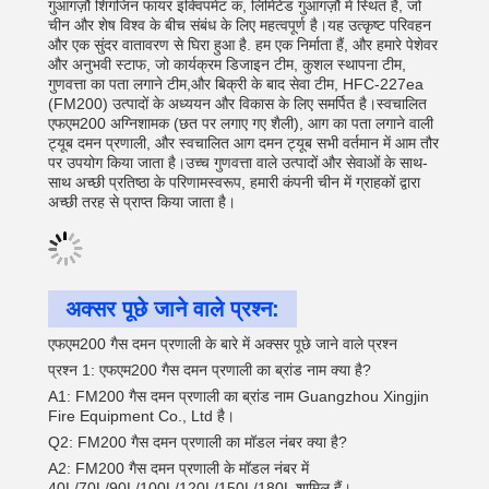
गुआंगज़ौ शिंगजिन फायर इक्विपमेंट कं, लिमिटेड गुआंगज़ौ में स्थित है, जो
चीन और शेष विश्व के बीच संबंध के लिए महत्वपूर्ण है।यह उत्कृष्ट परिवहन
और एक सुंदर वातावरण से घिरा हुआ है. हम एक निर्माता हैं, और हमारे पेशेवर
और अनुभवी स्टाफ, जो कार्यक्रम डिजाइन टीम, कुशल स्थापना टीम,
गुणवत्ता का पता लगाने टीम,और बिक्री के बाद सेवा टीम, HFC-227ea
(FM200) उत्पादों के अध्ययन और विकास के लिए समर्पित है।स्वचालित
एफएम200 अग्निशामक (छत पर लगाए गए शैली), आग का पता लगाने वाली
ट्यूब दमन प्रणाली, और स्वचालित आग दमन ट्यूब सभी वर्तमान में आम तौर
पर उपयोग किया जाता है।उच्च गुणवत्ता वाले उत्पादों और सेवाओं के साथ-
साथ अच्छी प्रतिष्ठा के परिणामस्वरूप, हमारी कंपनी चीन में ग्राहकों द्वारा
अच्छी तरह से प्राप्त किया जाता है।
अक्सर पूछे जाने वाले प्रश्न:
एफएम200 गैस दमन प्रणाली के बारे में अक्सर पूछे जाने वाले प्रश्न
प्रश्न 1: एफएम200 गैस दमन प्रणाली का ब्रांड नाम क्या है?
A1: FM200 गैस दमन प्रणाली का ब्रांड नाम Guangzhou Xingjin
Fire Equipment Co., Ltd है।
Q2: FM200 गैस दमन प्रणाली का मॉडल नंबर क्या है?
A2: FM200 गैस दमन प्रणाली के मॉडल नंबर में
40L/70L/90L/100L/120L/150L/180L शामिल हैं।