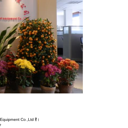
ire Equipment Co.,Ltd है।
?