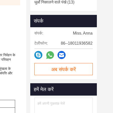
धुआँ निकालने वाले पंखे
(13)
संपर्क
संपर्क:
Miss. Anna
टेलीफोन:
86--18011936582
 निर्वहन के
ा परिवहन
ृंखला के
अब संपर्क करें
संपत्ति और
हमें मेल करें