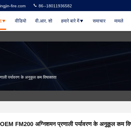
ngjin-fire.com
86--18011936582
द
वीडियो
वी.आर. शो
हमारे बारे में
समाचार
मामले
ी पर्यावरण के अनुकूल कम विषाक्तता
OEM FM200 अग्निशमन प्रणाली पर्यावरण के अनुकूल कम विष