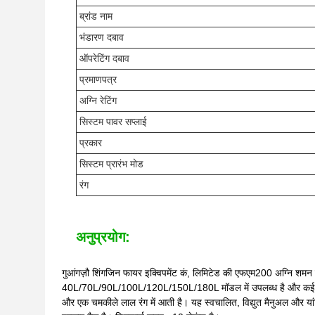
ब्रांड नाम
भंडारण दबाव
ऑपरेटिंग दबाव
प्रमाणपत्र
अग्नि रेटिंग
सिस्टम पावर सप्लाई
प्रकार
सिस्टम प्रारंभ मोड
रंग
अनुप्रयोग:
गुआंगज़ौ शिंगजिन फायर इक्विपमेंट कं, लिमिटेड की एफएम200 अग्नि शमन प
40L/70L/90L/100L/120L/150L/180L मॉडल में उपलब्ध है और कई सेटिंग्
और एक चमकीले लाल रंग में आती है। यह स्वचालित, विद्युत मैनुअल और या