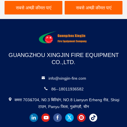
रूम / डेटा सेंटर के लिए
दबाव उच्च गुणवत्ता सस्ती कीमत
सबसे अच्छी कीमत पाएं
सबसे अच्छी कीमत पाएं
GUANGZHOU XINGJIN FIRE EQUIPMENT
CO.,LTD.
info@xingjin-fire.com
86--18011936582
कमरा 703&704, N0.3 बिल्डिंग, NO.8 Lianyun Erheng रोड, Shiqi
टाउन, Panyu जिला, गुआंगज़ौ, चीन