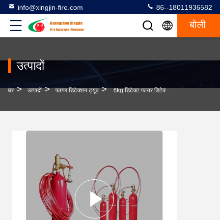
info@xingjin-fire.com
86--18011936582
बोली
उत्पादों
>
>
>
घर
उत्पादों
फायर डिटेक्शन ट्यूब
6kg डिटेक्ट फायर डिटेक्शन ट्यूब पेशेवर निर्माता प्रत्यक्ष बिक्री गुणवत्ता आश्वासन मूल्य रियायतें