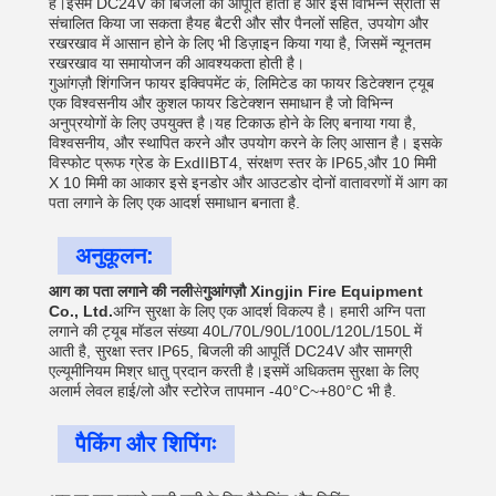
है।इसमें DC24V की बिजली की आपूर्ति होती है और इसे विभिन्न स्रोतों से
संचालित किया जा सकता हैयह बैटरी और सौर पैनलों सहित, उपयोग और
रखरखाव में आसान होने के लिए भी डिज़ाइन किया गया है, जिसमें न्यूनतम
रखरखाव या समायोजन की आवश्यकता होती है।
गुआंगज़ौ शिंगजिन फायर इक्विपमेंट कं, लिमिटेड का फायर डिटेक्शन ट्यूब
एक विश्वसनीय और कुशल फायर डिटेक्शन समाधान है जो विभिन्न
अनुप्रयोगों के लिए उपयुक्त है।यह टिकाऊ होने के लिए बनाया गया है,
विश्वसनीय, और स्थापित करने और उपयोग करने के लिए आसान है। इसके
विस्फोट प्रूफ ग्रेड के ExdIIBT4, संरक्षण स्तर के IP65,और 10 मिमी
X 10 मिमी का आकार इसे इनडोर और आउटडोर दोनों वातावरणों में आग का
पता लगाने के लिए एक आदर्श समाधान बनाता है.
अनुकूलन:
आग का पता लगाने की नली
से
गुआंगज़ौ Xingjin Fire Equipment
Co., Ltd.
अग्नि सुरक्षा के लिए एक आदर्श विकल्प है। हमारी अग्नि पता
लगाने की ट्यूब मॉडल संख्या 40L/70L/90L/100L/120L/150L में
आती है, सुरक्षा स्तर IP65, बिजली की आपूर्ति DC24V और सामग्री
एल्यूमीनियम मिश्र धातु प्रदान करती है।इसमें अधिकतम सुरक्षा के लिए
अलार्म लेवल हाई/लो और स्टोरेज तापमान -40°C~+80°C भी है.
पैकिंग और शिपिंगः