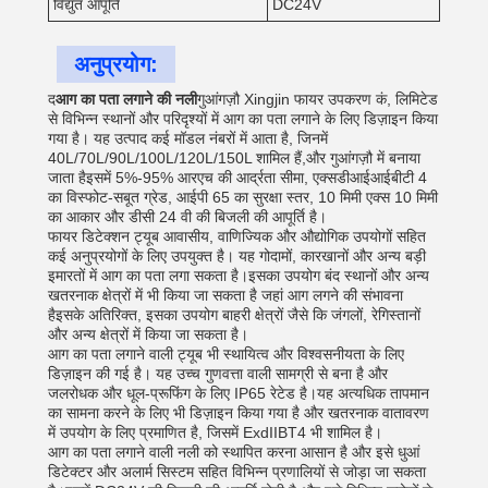
विद्युत आपूर्ति
DC24V
अनुप्रयोग:
द
आग का पता लगाने की नली
गुआंगज़ौ Xingjin फायर उपकरण कं, लिमिटेड
से विभिन्न स्थानों और परिदृश्यों में आग का पता लगाने के लिए डिज़ाइन किया
गया है। यह उत्पाद कई मॉडल नंबरों में आता है, जिनमें
40L/70L/90L/100L/120L/150L शामिल हैं,और गुआंगज़ौ में बनाया
जाता हैइसमें 5%-95% आरएच की आर्द्रता सीमा, एक्सडीआईआईबीटी 4
का विस्फोट-सबूत ग्रेड, आईपी 65 का सुरक्षा स्तर, 10 मिमी एक्स 10 मिमी
का आकार और डीसी 24 वी की बिजली की आपूर्ति है।
फायर डिटेक्शन ट्यूब आवासीय, वाणिज्यिक और औद्योगिक उपयोगों सहित
कई अनुप्रयोगों के लिए उपयुक्त है। यह गोदामों, कारखानों और अन्य बड़ी
इमारतों में आग का पता लगा सकता है।इसका उपयोग बंद स्थानों और अन्य
खतरनाक क्षेत्रों में भी किया जा सकता है जहां आग लगने की संभावना
हैइसके अतिरिक्त, इसका उपयोग बाहरी क्षेत्रों जैसे कि जंगलों, रेगिस्तानों
और अन्य क्षेत्रों में किया जा सकता है।
आग का पता लगाने वाली ट्यूब भी स्थायित्व और विश्वसनीयता के लिए
डिज़ाइन की गई है। यह उच्च गुणवत्ता वाली सामग्री से बना है और
जलरोधक और धूल-प्रूफिंग के लिए IP65 रेटेड है।यह अत्यधिक तापमान
का सामना करने के लिए भी डिज़ाइन किया गया है और खतरनाक वातावरण
में उपयोग के लिए प्रमाणित है, जिसमें ExdIIBT4 भी शामिल है।
आग का पता लगाने वाली नली को स्थापित करना आसान है और इसे धुआं
डिटेक्टर और अलार्म सिस्टम सहित विभिन्न प्रणालियों से जोड़ा जा सकता