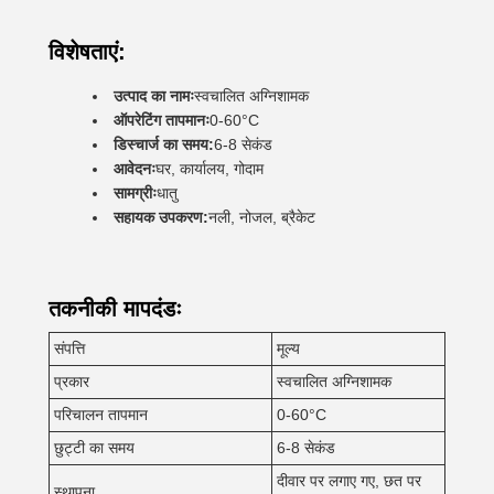
विशेषताएं:
उत्पाद का नामः
स्वचालित अग्निशामक
ऑपरेटिंग तापमानः
0-60°C
डिस्चार्ज का समय:
6-8 सेकंड
आवेदनः
घर, कार्यालय, गोदाम
सामग्रीः
धातु
सहायक उपकरण:
नली, नोजल, ब्रैकेट
तकनीकी मापदंडः
संपत्ति
मूल्य
प्रकार
स्वचालित अग्निशामक
परिचालन तापमान
0-60°C
छुट्टी का समय
6-8 सेकंड
दीवार पर लगाए गए, छत पर
स्थापना