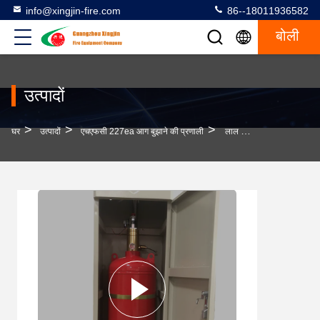
info@xingjin-fire.com
86--18011936582
बोली
उत्पादों
>
>
>
घर
उत्पादों
एचएफसी 227ea आग बुझाने की प्रणाली
लाल स्वचालित अग्निशामक 4L क्षमता 14-16 बार कार्य दबाव