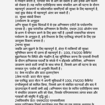
में निर्वहन करता है, प्रभावी रूप से आग को दबाता है और इसके आगे फैलने
को रोकता है।यह त्वरित प्रतिक्रिया समय संभावित आग की घटना के दौरान
महत्वपूर्ण उपकरणों या संवेदनशील सामग्रियों की सुरक्षा के लिए महत्वपूर्ण है,
जहां कुछ सेकंड भी महत्वपूर्ण अंतर कर सकते हैं।
III. सुरक्षा संबंधी विचार
1पर्यावरण के अनुकूल
अग्नि सुरक्षा में मुख्य चिंताओं में से एक अग्निशमन एजेंटों के पर्यावरणीय
प्रभाव है। कुछ पारंपरिक अग्निशमन के विपरीत, एफएम 200 ओजोन परत
के क्षरण में योगदान करने के लिए ज्ञात नहीं है।इसकी रासायनिक संरचना
पर्यावरण के अनुकूल है, इसे स्थिरता के लिए प्रतिबद्ध संगठनों के लिए एक
उपयुक्त विकल्प बनाता है।
2मानव सुरक्षा
जबकि आग बुझाने के लिए महत्वपूर्ण है, क्षेत्र में व्यक्तियों की सुरक्षा
सुनिश्चित करना भी उतना ही महत्वपूर्ण है। 100L FM200 कैबिनेट
बुझानेवाला गैर विषैले और गंधहीन है,यह सुनिश्चित करना कि प्रवासी तैनाती
के दौरान हानिकारक पदार्थों के संपर्क में न होंइसके अतिरिक्त, अग्निशमन
उपकरण कब्जे वाली जगहों के साथ संगत है, जिससे आग की घटना के बाद
तत्काल पुनः प्रवेश की अनुमति मिलती है।
IV. केस स्टडीज और डाटा इलस्ट्रेशन
1केस स्टडीः डाटा सेंटर सुरक्षा
एक प्रसिद्ध डाटा सेंटर ने अपनी सुविधाओं में 100L FM200 कैबिनेट
एग्जीक्यूशर्स को शामिल किया, जिससे आग से संबंधित घटनाओं और बाद में
डाउनटाइम में काफी कमी आई।अग्निशमन यंत्र के त्वरित प्रतिक्रिया समय
ने संभावित उपकरण क्षति को रोका, जिसके परिणामस्वरूप लागत बचत और
ग्राहकों की संतुष्टि में वृद्धि हुई।
2सांख्यिकीय डेटाः एफएम200 प्रभावशीलता
फायर प्रोटेक्शन रिसर्च फाउंडेशन द्वारा किए गए एक व्यापक अध्ययन के