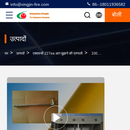
info@xingjin-fire.com
86--18011936582
बोली
उत्पादों
>
>
>
घर
उत्पादों
एचएफसी 227ea आग बुझाने की प्रणाली
100L FM200 कैबिनेट बुझानेवालाः त्वरित प्रतिक्रिया और कुशल अग्नि शमन