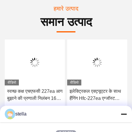
हमारे उत्पाद
समान उत्पाद
वीडियो
वीडियो
स्वच्छ कक्ष एचएफसी 227ea आग
इलेक्ट्रिकल एक्ट्यूएटर के साथ
बुझाने की प्रणाली निलंबन 16L
हैंगिंग Hfc-227ea एग्जॉस्ट
मॉडल
सिस्टम
सबसे अच्छी कीमत पाएं
सबसे अच्छी कीमत पाएं
stella