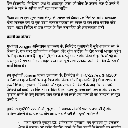
लिए हैहालांकि, नियंत्रण कक्ष के आउटपुट करंट की सीमा के कारण, एक ही कमरे में
उनमें से चार से अधिक नहीं रखा जाना चाहिए।
3कम लागत एक सुरक्षात्मक क्षेत्र की लागत जो केवल एक सिलेंडर की आवश्यकता
होगी निश्चित रूप से एक पाइप नेटवर्क प्रकार की लागत से कम होगा क्योंकि कोई
पाइप, पाइप फिटिंग,या इस घटक के लिए जनशक्ति की आवश्यकता होगी.
कंपनी का परिचय
गुआंगज़ौ Xingjin अग्निशमन उपकरण कं, लिमिटेड गुआंगज़ौ में सुविधाजनक रूप से
स्थित है, एक शहर सार्वजनिक परिवहन और सुंदर परिवेश के लिए अपनी आसान पहुंच
के लिए जाना जाता है। गुआंगज़ौ,चीन के घरेलू बाजार और विश्व क्षेत्र के चौराहे पर
स्थितहमारे संगठन ने इस आदर्श स्थान का पूरा लाभ उठाकर उद्योग के नेता के रूप में
कार्य किया है।
हम गुआंगज़ौ Xingjin फायर उपकरण कं, लिमिटेड में HFC-227ea (FM200)
अग्निशमन प्रणालियों के अनुसंधान और विकास के लिए समर्पित हैं।योग्य स्थापना
तकनीशियन, गुणवत्ता निरीक्षकों, और एक उत्तरदायी बिक्री के बाद सेवा कर्मचारी
पेशेवरों की हमारी समर्पित टीम शामिल हैं।हम उच्च गुणवत्ता वाले उत्पाद और समाधान
प्रदान करने के लिए मिलकर काम करते हैं जो हमारे उपभोक्ताओं की जरूरतों को पूरा
करते हैं.
हमारे एफएम200 उत्पादों की श्रृंखला ने व्यापक लोकप्रियता प्राप्त की है और
विभिन्न क्षेत्रों में व्यापक उपयोग का आनंद ले रही है। इनमें शामिल हैंः
पाइप नेटवर्क एफएम200 अग्निशमन प्रणाली: यह प्रणाली पूरे संरक्षित
क्षेत्र में एफएम200 एजेंट वितरित करने के लिए पाइपों के नेटवर्क का उपयोग