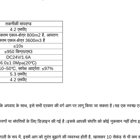
तकनीकी मापदण्ड
4.2 एमपीए
धिकतम एकल-क्षेत्र 800m2 है, आयतन:
तम एकल-क्षेत्र 3600m3 है
≤10s
≤950 किग्रा/एम3
DC24V/1.6A
6.0±1.0Mpa(20℃)
10~50℃, सापेक्ष आर्द्रता: ≤97%
5.3 एमपीए
4.2 एमपीए
ग के अपवाद के साथ, इसे सभी प्रकार की वर्ग आग पर लागू किया जा सकता है।यह एक स्वच्छ एजें
ों या संपत्तियों के लिए डिज़ाइन की गई है।इससे आपकी संपत्ति को कोई नुकसान नहीं होगा.
ाली के रूप में, इसमें आग को तुरंत बुझाने की व्यवस्था होती है, खासकर 10 सेकंड से भी कम