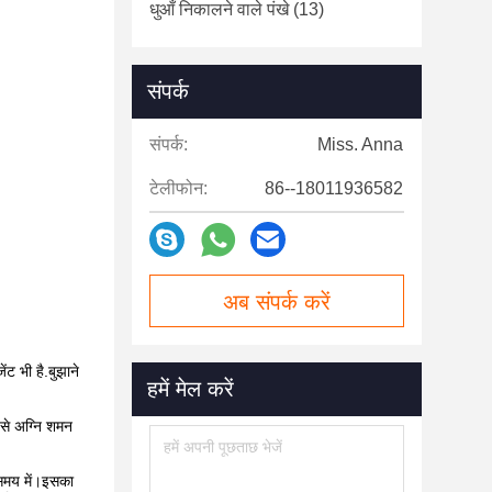
धुआँ निकालने वाले पंखे
(13)
संपर्क
संपर्क:
Miss. Anna
टेलीफोन:
86--18011936582
अब संपर्क करें
ट भी है.बुझाने
हमें मेल करें
इसे अग्नि शमन
 समय में।इसका