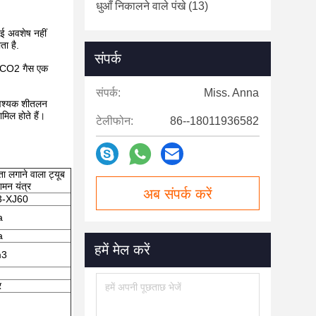
धुआँ निकालने वाले पंखे
(13)
ई अवशेष नहीं
ता है.
संपर्क
से CO2 गैस एक
संपर्क:
Miss. Anna
 आवश्यक शीतलन
मिल होते हैं।
टेलीफोन:
86--18011936582
ता लगाने वाला ट्यूब
मन यंत्र
अब संपर्क करें
-XJ60
a
a
हमें मेल करें
m3
र