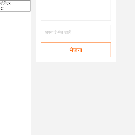
ाम/लीटर
°C
भेजना