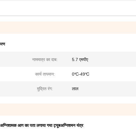
करण
नाममात्र का दाब:
5.7 एमपीए
कार्य तापमान:
0℃-49℃
मुद्रित रंग:
लाल
अग्निशामक
आग का पता लगाया गया ट्यूब
अग्निशमन यंत्र