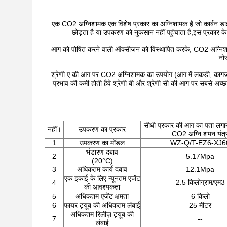
एक CO2 अग्निशामक एक विशेष प्रकार का अग्निशामक है जो कार्बन ड
छोड़ता है या उपकरण को नुकसान नहीं पहुंचाता है,इस प्रकार के अ
आग को पोषित करने वाली ऑक्सीजन को विस्थापित करके, CO2 अग्निशामक
नोज
श्रेणी ए की आग पर CO2 अग्निशामक का उपयोग (आग में लकड़ी, कागज,य
प्रभाव की कमी होती हैवे श्रेणी बी और श्रेणी सी की आग पर सबसे अच्छा
सीधी प्रकार की आग का पता लगाने
नहीं।
उपकरण का प्रकार
CO2 अग्नि शमन यंत्
1
उपकरण का मॉडल
WZ-Q/T-EZ6-XJ6
भंडारण दबाव
2
5.17Mpa
(20°C)
3
अधिकतम कार्य दबाव
12.1Mpa
एक इकाई के लिए न्यूनतम एजेंट
2.5 किलोग्राम/एम3
4
की आवश्यकता
5
अधिकतम एजेंट क्षमता
6 किलो
6
फायर ट्यूब की अधिकतम लंबाई
25 मीटर
अधिकतम रिलीज़ ट्यूब की
7
--
लंबाई