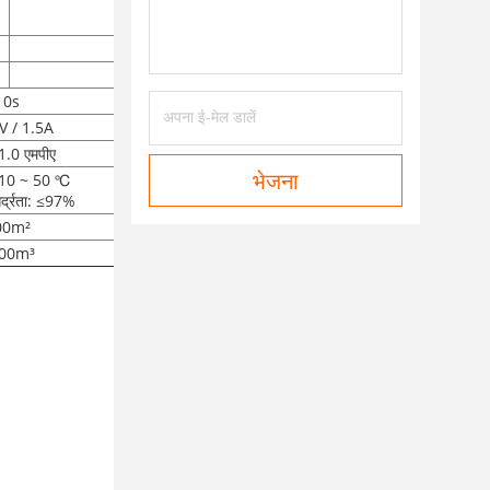
QMP70/5.6, QMP90/5.6, QMP120/5.6
5.6 एमपीए
1.08 किग्रा/ली
10s
 / 1.5A
1.0 एमपीए
 -10 ~ 50 ℃
भेजना
आर्द्रता: ≤97%
00m²
00m³