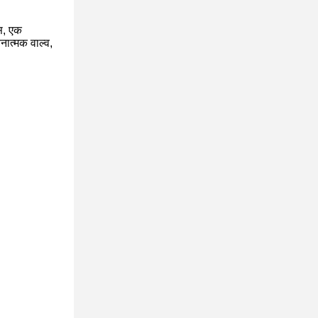
इस, एक
यनात्मक वाल्व,