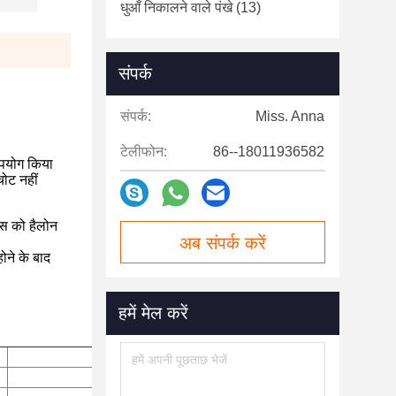
धुआँ निकालने वाले पंखे
(13)
संपर्क
संपर्क:
Miss. Anna
टेलीफोन:
86--18011936582
उपयोग किया
ोट नहीं
ैस को हैलोन
अब संपर्क करें
ने के बाद
हमें मेल करें
5.6 एमपीए सिस्टम
70 लीटर, 90 लीटर, 120 लीटर