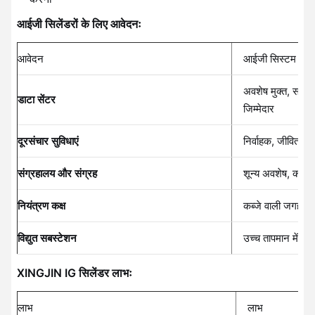
आईजी सिलेंडरों के लिए आवेदनः
आवेदन
आईजी सिस्टम आदर्श 
अवशेष मुक्त, सर्वर क
डाटा सेंटर
जिम्मेदार
दूरसंचार सुविधाएं
निर्वाहक, जीवित उप
संग्रहालय और संग्रह
शून्य अवशेष, कलाकृ
नियंत्रण कक्ष
कब्जे वाली जगहों के
विद्युत सबस्टेशन
उच्च तापमान में स्थ
XINGJIN IG सिलेंडर लाभः
लाभ
लाभ