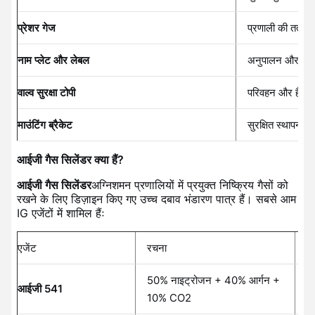
प्रेशर गेज
प्रणाली की तत्परता
नाम प्लेट और लेबल
अनुपालन और सुरक
वाल्व सुरक्षा टोपी
परिवहन और हैंडलिं
माउंटिंग ब्रैकेट
सुरक्षित स्थापना क
आईजी गैस सिलेंडर क्या हैं?
आईजी गैस सिलेंडर
अग्निशमन प्रणालियों में प्रयुक्त निष्क्रिय गैसों को
रखने के लिए डिज़ाइन किए गए उच्च दबाव भंडारण पात्र हैं। सबसे आम
IG एजेंटों में शामिल हैंः
एजेंट
रचना
मु
50% नाइट्रोजन + 40% आर्गन +
आईजी 541
इष
10% CO2