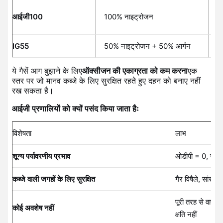
शू
आईजी100
100% नाइट्रोजन
प्
IG55
50% नाइट्रोजन + 50% आर्गन
क
ये गैसें आग बुझाने के लिए
ऑक्सीजन की एकाग्रता को कम करना
एक
स्तर पर जो मानव कब्जे के लिए सुरक्षित रहते हुए दहन को बनाए नहीं
रख सकता है।
आईजी प्रणालियों को क्यों पसंद किया जाता हैः
विशेषता
लाभ
शून्य पर्यावरणीय प्रभाव
ओडीपी = 0, जीडब्
कब्जे वाली जगहों के लिए सुरक्षित
गैर विषैले, सांस 
पूरी तरह से वाष्
कोई अवशेष नहीं
क्षति नहीं