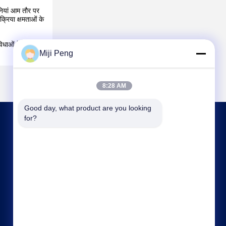
पनियां आम तौर पर
क्रिया क्षमताओं के
धाओं में वृद्धि और
Miji Peng
8:28 AM
Good day, what product are you looking 
for?
हमसे संपर्क करें
info@xingjin-fire.com
86--18011936582
कमरा 703&704, N0.3 बिल्डिंग, NO.8 Lianyun Erheng
रोड, Shiqi टाउन, Panyu जिला, गुआंगज़ौ, चीन