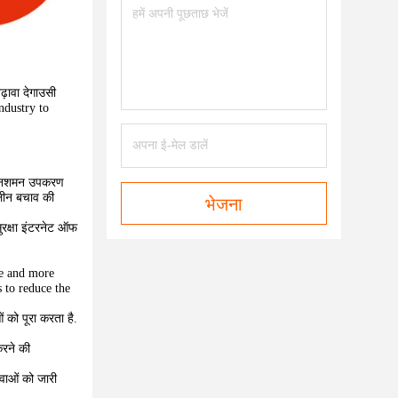
़ावा देगाउसी
ndustry to
अग्निशमन उपकरण
लीन बचाव की
भेजना
सुरक्षा इंटरनेट ऑफ
re and more
 to reduce the
 को पूरा करता है.
करने की
ेवाओं को जारी