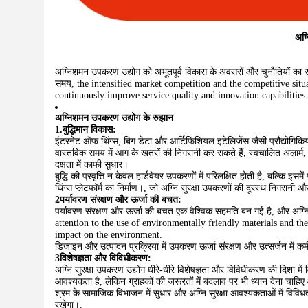
अग्
अग्निशमन उपकरण उद्योग को अभूतपूर्व विकास के अवसरों और चुनौतियों का स
समय, the intensified market competition and the competitive situ
continuously improve service quality and innovation capabilities.
अग्निशमन उपकरण उद्योग के रुझान
1.बुद्धिमान विकास:
इंटरनेट ऑफ थिंग्स, बिग डेटा और आर्टिफिशियल इंटेलिजेंस जैसी प्रौद्योगिक
वास्तविक समय में आग के खतरों की निगरानी कर सकते हैं, स्वचालित अला
दक्षता में काफी सुधार।
बुद्धि की प्रवृत्ति न केवल हार्डवेयर उपकरणों में परिलक्षित होती है, बल्कि 
थिंग्स प्लेटफॉर्म का निर्माण।, जो अग्नि सुरक्षा उपकरणों की दूरस्थ निगरानी 
2पर्यावरण संरक्षण और ऊर्जा की बचत:
पर्यावरण संरक्षण और ऊर्जा की बचत एक वैश्विक सहमति बन गई है, और अग
attention to the use of environmentally friendly materials and t
impact on the environment.
डिजाइन और उत्पादन प्रक्रिया में उपकरण ऊर्जा संरक्षण और उत्सर्जन में कम
3विशेषज्ञता और विविधीकरण:
अग्नि सुरक्षा उपकरण उद्योग धीरे-धीरे विशेषज्ञता और विविधीकरण की दिशा में
आवश्यकता है, लेकिन ग्राहकों की जरूरतों में बदलाव पर भी ध्यान देना चाहिए
श्रम के सामाजिक विभाजन में सुधार और अग्नि सुरक्षा आवश्यकताओं में विविधत
रखेगा।.