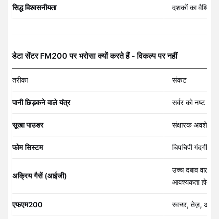
सिद्ध विश्वसनीयता
दशकों का वैश्विक
डेटा सेंटर FM200 पर भरोसा क्यों करते हैं - विकल्प पर नहीं
तरीका
संकट
पानी छिड़कने वाले यंत्र
सर्वर को नष्ट कर 
सूखा पाउडर
संक्षारक अवशेष, इल
फोम सिस्टम
चिपचिपी गंदगी, लं
उच्च दबाव वाले सि
अक्रिय गैसें (आईजी)
आवश्यकता होती है
एफएम200
स्वच्छ, तेज़, अवशेष