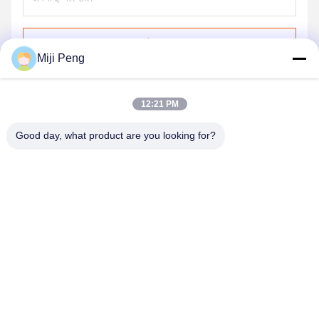
भेजना
Miji Peng
12:21 PM
Good day, what product are you looking for?
GUANGZHOU XINGJIN FIRE EQUIPMENT
CO.,LTD.
info@xingjin-fire.com
86--18011936582
कमरा 703&704, N0.3 बिल्डिंग, NO.8 Lianyun Erheng रोड, Shiqi
टाउन, Panyu जिला, गुआंगज़ौ, चीन